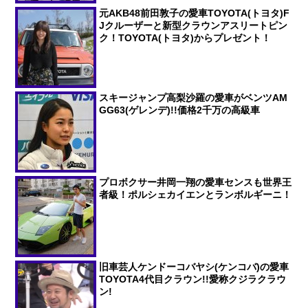
元AKB48前田敦子の愛車TOYOTA(トヨタ)F
Jクルーザーと新型クラウンアスリートピン
ク！TOYOTA(トヨタ)からプレゼント！
スキージャンプ高梨沙羅の愛車がベンツAM
GG63(ゲレンデ)!!価格2千万の高級車
プロボクサー井岡一翔の愛車センスも世界王
者級！ポルシェカイエンとランボルギーニ！
旧車芸人ケンドーコバヤシ(ケンコバ)の愛車
TOYOTA4代目クラウン!!愛称クジラクラウ
ン!