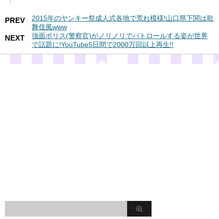
2015年のヤンキー祭成人式各地で荒れ模様!山口県下関は歌
PREV
舞伎風www
強面ポリス(警察官)がノリノリでパトロールする姿が世界
NEXT
で話題に!YouTube5日間で2000万回以上再生!!