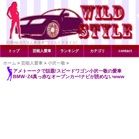
旧車vipカスタム車痛車*ワイルドスタイル*
トップ
芸能人愛車
ランキング
カテゴリ
contact
ホーム
芸能人愛車
小沢一敬
>
>
>
アメトーークで話題!スピードワゴン小沢一敬の愛車
BMW･Z4真っ赤なオープンカー!ナビが読めないwww