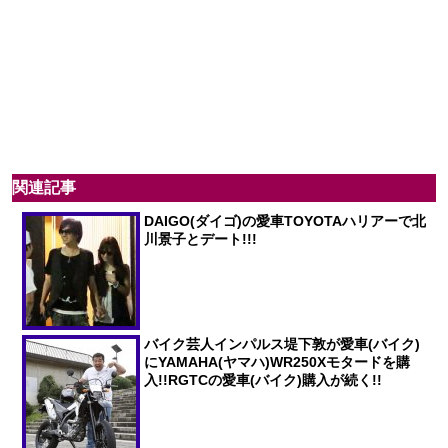
関連記事
DAIGO(ダイゴ)の愛車TOYOTAハリアーで北
川景子とデート!!!
バイク芸人インパルス堤下敦が愛車(バイク)
にYAMAHA(ヤマハ)WR250Xモタードを購
入!!RGTCの愛車(バイク)購入が続く!!