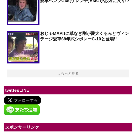
愛車ベンツG65(ゲレンデ)AMGがお気に入り!?
おじゃMAP!!に草なぎ剛が愛犬くるみとヴィン
テージ愛車69年式シボレーC-10と登場!!
→もっと見る
twitter/LINE
スポンサーリンク