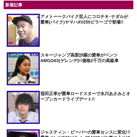
新着記事
アメトーークバイク芸人にコロチキ･ナダルが
愛車(バイク)ヤマハXV250ビラーゴで登場!!
スキージャンプ高梨沙羅の愛車がベンツ
AMGG63(ゲレンデ)!!価格2千万の高級車
窪田正孝が愛車ロードスターで水川あさみとオ
ープンカードライブデート!!
ジャスティン・ビーバーの愛車センスに変化!?