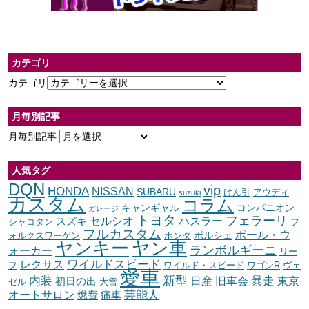
カテゴリ
カテゴリ
月毎別記事
月毎別記事
人気タグ
DQN
vip
HONDA
NISSAN
SUBARU
けん引
アウディ
suzuki
カスタム
コラム
キャンギャル
コンパニオン
ガレージ
トヨタ
フェラーリ
セルシオ
ハスラー
スズキ
シャコタン
フ
フルカスタム
ポール・ウ
ポルシェ
ォルクスワーゲン
ホンダ
ヤンキー
ヤン車
ランボルギーニ
ォーカー
リー
ワイルドスピード
レクサス
フ
ワイルド・スピード
ワゴンR
ヴェ
愛車
内装
新型
暴走
日産
東京
旧車会
初日の出
ゼル
大雪
オートサロン
芸能人
燃費
痛車