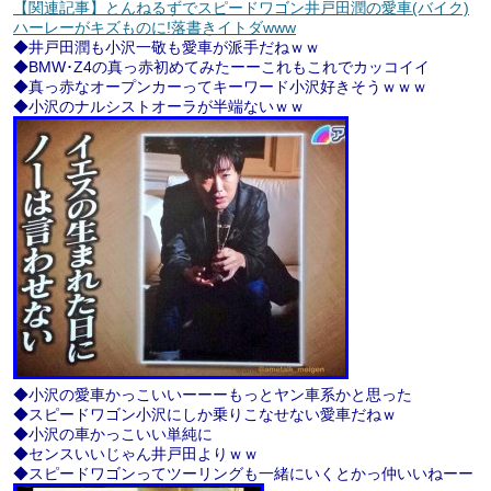
【関連記事】とんねるずでスピードワゴン井戸田潤の愛車(バイク)
ハーレーがキズものに!落書きイトダwww
◆井戸田潤も小沢一敬も愛車が派手だねｗｗ
◆BMW･Z4の真っ赤初めてみたーーこれもこれでカッコイイ
◆真っ赤なオープンカーってキーワード小沢好きそうｗｗｗ
◆小沢のナルシストオーラが半端ないｗｗ
◆小沢の愛車かっこいいーーーもっとヤン車系かと思った
◆スピードワゴン小沢にしか乗りこなせない愛車だねｗ
◆小沢の車かっこいい単純に
◆センスいいじゃん井戸田よりｗｗ
◆スピードワゴンってツーリングも一緒にいくとかっ仲いいねーー