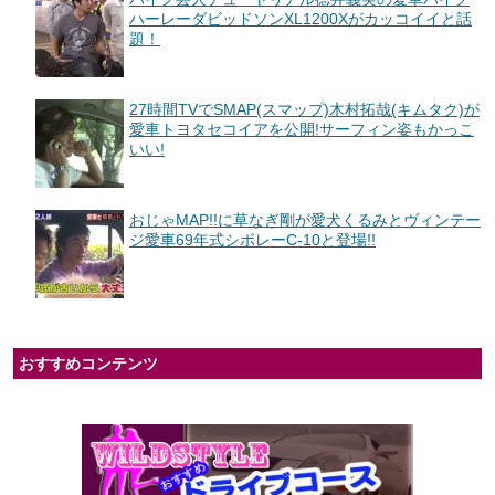
ハーレーダビッドソンXL1200Xがカッコイイと話
題！
27時間TVでSMAP(スマップ)木村拓哉(キムタク)が
愛車トヨタセコイアを公開!サーフィン姿もかっこ
いい!
おじゃMAP!!に草なぎ剛が愛犬くるみとヴィンテー
ジ愛車69年式シボレーC-10と登場!!
おすすめコンテンツ