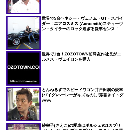
世界で5台ヘネシー・ヴェノム・GT・スパイ
ダー！エアロスミス (Aerosmith)スティーヴ
ン・タイラーのロック過ぎる愛車センス！
世界で1台！ZOZOTOWN前澤友作社長がエ
ルメス・ヴェイロンを購入
とんねるずでスピードワゴン井戸田潤の愛車
(バイク)ハーレーがキズものに!落書きイトダ
www
紗栄子(さえこ)の愛車はポルシェ911カブリ