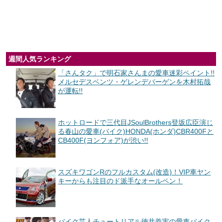
週間人気ランキング
「さんタク」で明石家さんまの愛車迷彩ペイント!!
メルセデスベンツ・ゲレンデバーゲンを木村拓哉
が運転!!
ホットロードで三代目JSoulBrothers登坂広臣演じ
る春山の愛車(バイク)HONDA(ホンダ)CBR400Fと
CB400F(ヨンフォア)が渋い!!
スズキワゴンRのフルカスタム(改造)！VIP車ヤン
キーからも注目のド派手なオールペン！
バイク芸人チュートリアル徳井義実の愛車バイク