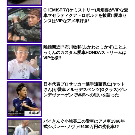
CHEMISTRY(ケミストリー)川畑要がVIPな愛
車マセラティクアトロポルテを披露!!愛車セ
ンスはVIPなアメ車好き!
離婚間近!?布川敏和(ふかわとしかず)ことふ
っくんのカスタム愛車HONDAストリームは
VIP仕様!!
日本代表プロサッカー選手遠藤保仁(ヤット
さん)が愛車メルセデスベンツ(Gクラス)ゲレ
ンデヴァーゲンでW杯への思いを語った
バイきんぐ小峠英二の愛車はアメ車1966年
式シボレー･ノヴァ!!400万円の劣化車!?