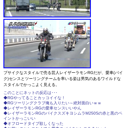
ブサイクなスタイルで売る芸人レイザーラモンRGだが、愛車(バイ
ク)センスとツーリングチームを率いる姿は男気のあるワイルドな
スタイルでかっこよく見える。
このことにネットの反応は･･･
◆RGやってることカッコイイな！
◆RGツーリングクラブ俺も入りたい～絶対面白いｗｗ
◆レイザーラモンRGの愛車センスいいやん
◆レイザーラモンRGのバイクスズキヨシムラM250Sの赤と黒のペ
イントかっこいい
◆オフロードタイプ欲しくなった