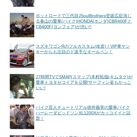
ホットロードで三代目JSoulBrothers登坂広臣演じ
る春山の愛車(バイク)HONDA(ホンダ)CBR400Fと
CB400F(ヨンフォア)が渋い!!
スズキワゴンRのフルカスタム(改造)！VIP車ヤン
キーからも注目のド派手なオールペン！
27時間TVでSMAP(スマップ)木村拓哉(キムタク)が
愛車トヨタセコイアを公開!サーフィン姿もかっこ
いい!
バイク芸人チュートリアル徳井義実の愛車バイク
ハーレーダビッドソンXL1200Xがカッコイイと話
題！