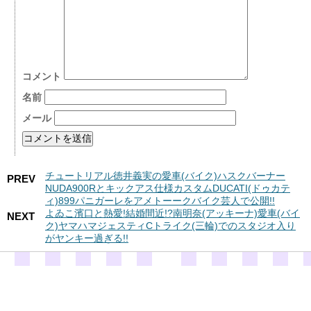
コメント
名前
メール
チュートリアル徳井義実の愛車(バイク)ハスクバーナー
PREV
NUDA900Rとキックアス仕様カスタムDUCATI(ドゥカテ
ィ)899パニガーレをアメトーークバイク芸人で公開!!
よゐこ濱口と熱愛!結婚間近!?南明奈(アッキーナ)愛車(バイ
NEXT
ク)ヤマハマジェスティCトライク(三輪)でのスタジオ入り
がヤンキー過ぎる!!