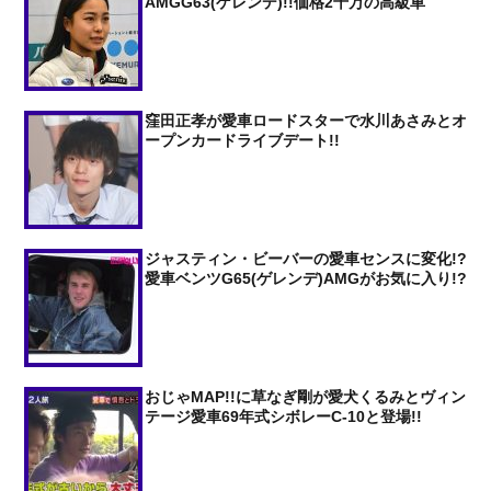
AMGG63(ゲレンデ)!!価格2千万の高級車
窪田正孝が愛車ロードスターで水川あさみとオ
ープンカードライブデート!!
ジャスティン・ビーバーの愛車センスに変化!?
愛車ベンツG65(ゲレンデ)AMGがお気に入り!?
おじゃMAP!!に草なぎ剛が愛犬くるみとヴィン
テージ愛車69年式シボレーC-10と登場!!