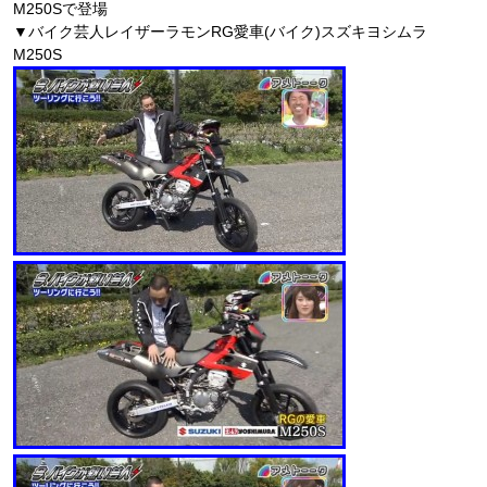
M250Sで登場
▼バイク芸人レイザーラモンRG愛車(バイク)スズキヨシムラ
M250S