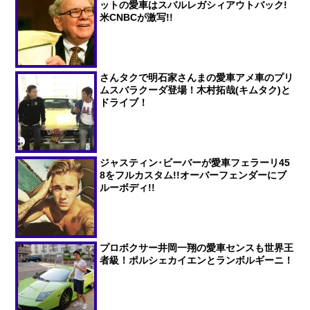
ットの愛車はスバルレガシィアウトバック!
米CNBCが激写!!
さんタクで明石家さんまの愛車アメ車のプリ
ムスバラクーダ登場！木村拓哉(キムタク)と
ドライブ！
ジャスティン･ビーバーが愛車フェラーリ45
8をフルカスタム!!オーバーフェンダーにブ
ルーボディ!!
プロボクサー井岡一翔の愛車センスも世界王
者級！ポルシェカイエンとランボルギーニ！