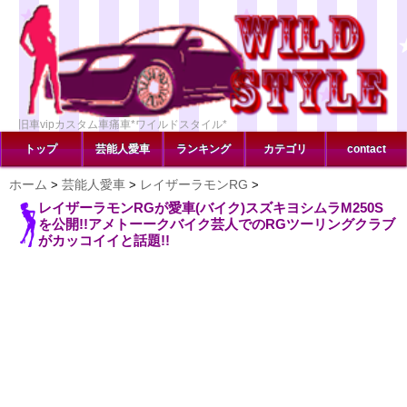
旧車vipカスタム車痛車*ワイルドスタイル*
トップ
芸能人愛車
ランキング
カテゴリ
contact
ホーム
芸能人愛車
レイザーラモンRG
>
>
>
レイザーラモンRGが愛車(バイク)スズキヨシムラM250S
を公開!!アメトーークバイク芸人でのRGツーリングクラブ
がカッコイイと話題!!