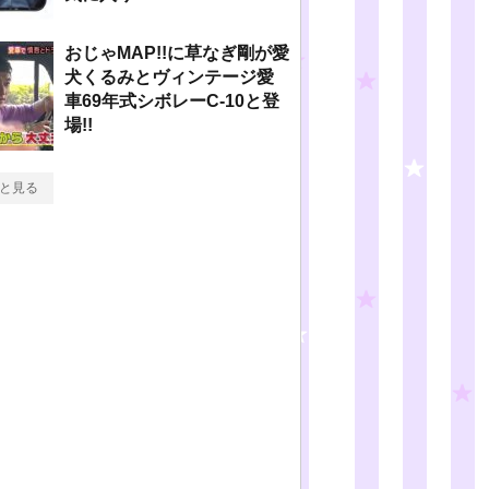
おじゃMAP!!に草なぎ剛が愛
犬くるみとヴィンテージ愛
車69年式シボレーC-10と登
場!!
と見る