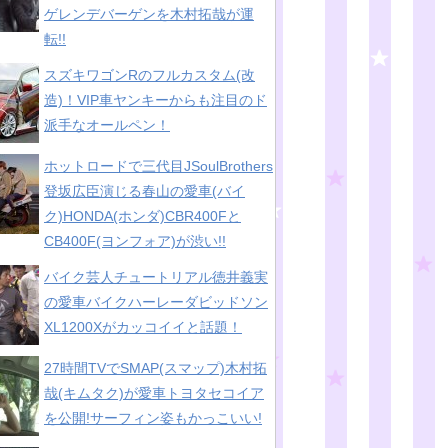
ゲレンデバーゲンを木村拓哉が運
転!!
スズキワゴンRのフルカスタム(改
造)！VIP車ヤンキーからも注目のド
派手なオールペン！
ホットロードで三代目JSoulBrothers
登坂広臣演じる春山の愛車(バイ
ク)HONDA(ホンダ)CBR400Fと
CB400F(ヨンフォア)が渋い!!
バイク芸人チュートリアル徳井義実
の愛車バイクハーレーダビッドソン
XL1200Xがカッコイイと話題！
27時間TVでSMAP(スマップ)木村拓
哉(キムタク)が愛車トヨタセコイア
を公開!サーフィン姿もかっこいい!