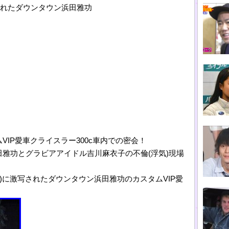
されたダウンタウン浜田雅功
IP愛車クライスラー300c車内での密会！
雅功とグラビアアイドル吉川麻衣子の不倫(浮気)現場
AY)に激写されたダウンタウン浜田雅功のカスタムVIP愛