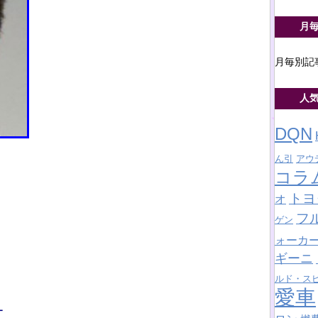
月
月毎別記
人
DQN
ん引
アウ
コラ
トヨ
オ
フ
ゲン
ォーカ
ギーニ
ルド・ス
愛車
ー