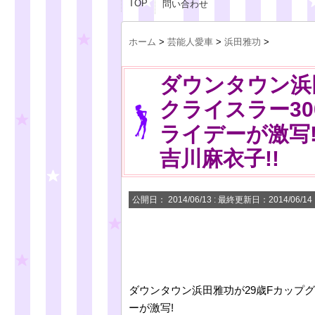
TOP
問い合わせ
ホーム
>
芸能人愛車
>
浜田雅功
>
ダウンタウン浜
クライスラー30
ライデーが激写
吉川麻衣子!!
公開日：
2014/06/13
: 最終更新日：2014/06/14
ダウンタウン浜田雅功が29歳Fカップ
ーが激写!