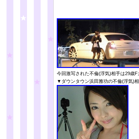
今回激写された不倫(浮気)相手は29歳
▼ダウンタウン浜田雅功の不倫(浮気)