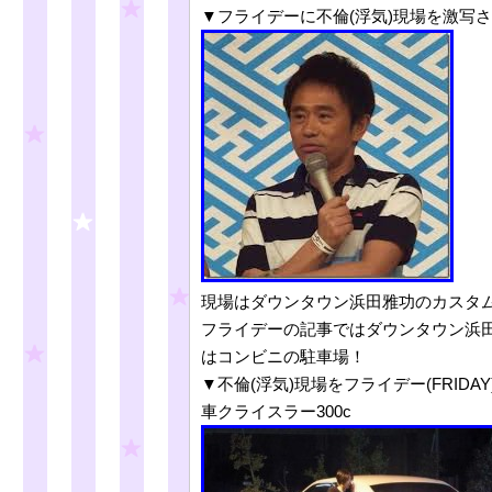
▼フライデーに不倫(浮気)現場を激写
現場はダウンタウン浜田雅功のカスタムV
フライデーの記事ではダウンタウン浜田
はコンビニの駐車場！
▼不倫(浮気)現場をフライデー(FRID
車クライスラー300c