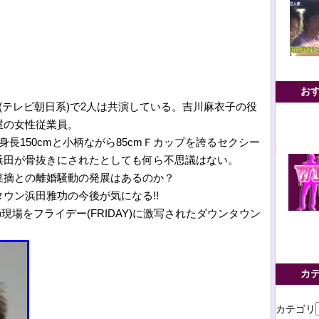
お
(テレビ朝日系)で2人は共演している。吉川麻衣子の役
屋の女性従業員。
長150cmと小柄ながら85cmＦカップを誇るセクシー
浜田が骨抜きにされたとしても何ら不思議はない。
菜摘との離婚騒動の発展はあるのか？
ウン浜田雅功の今後が気になる!!
)現場をフライデー(FRIDAY)に激写されたダウンタウン
カ
カテゴリ