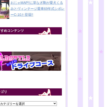
おじゃMAP!!に草なぎ剛が愛犬くる
みとヴィンテージ愛車69年式シボレ
ーC-10と登場!!
すすめコンテンツ
テゴリ