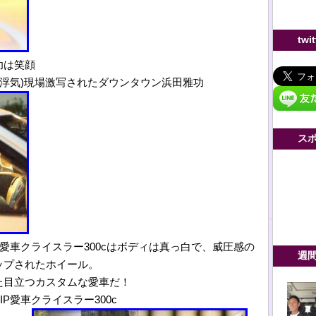
twi
功は笑顔
倫(浮気)現場激写されたダウンタウン浜田雅功
ス
愛車クライスラー300cはボディは真っ白で、威圧感の
週
ップされたホイール。
た目立つカスタムな愛車だ！
P愛車クライスラー300c