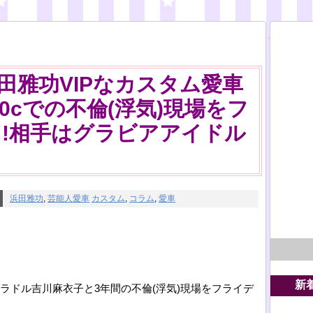
田雅功VIPなカスタム愛車
0cでの不倫(浮気)現場をフ
!!相手はグラビアアイドル
浜田雅功
,
芸能人愛車
カスタム
,
コラム
,
愛車
新
グラドル吉川麻衣子と3年間の不倫(浮気)現場をフライデ