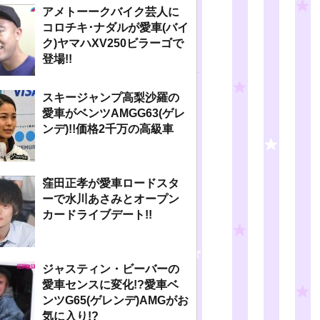
アメトーークバイク芸人に
コロチキ･ナダルが愛車(バイ
ク)ヤマハXV250ビラーゴで
登場!!
スキージャンプ高梨沙羅の
愛車がベンツAMGG63(ゲレ
ンデ)!!価格2千万の高級車
窪田正孝が愛車ロードスタ
ーで水川あさみとオープン
カードライブデート!!
ジャスティン・ビーバーの
愛車センスに変化!?愛車ベ
ンツG65(ゲレンデ)AMGがお
気に入り!?