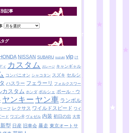
毎別記事
事
気タグ
vip
HONDA
NISSAN
SUBARU
け
suzuki
カスタム
キャンギャル
ディ
ガレージ
ム
セルシ
スズキ
コンパニオン
シャコタン
タ
フェラーリ
ハスラー
フォルクスワー
ルカスタム
ポール・ウ
ポルシェ
ホンダ
ヤンキー
ヤン車
ランボル
ー
ワイルドスピード
レクサス
リーフ
ワイ
内装
初日の出
ピード
ワゴンR
ヴェゼル
大雪
新型
暴走
日産
東京オートサ
旧車会