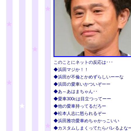
このことにネットの反応は･･･
◆浜田マジか！！
◆浜田が不倫とかめずらしいーーな
◆浜田の愛車いかついぞーー
◆あ～あはまちゃん･･
◆愛車300cは目立つってーー
◆他の愛車持ってるだろー
◆松本人志に怒られるぞー
◆浜田雅功愛車めちゃかっこいい
◆カスタムしまくってたらバレるよな