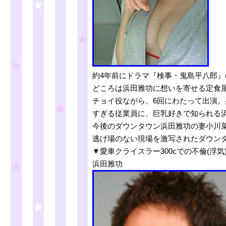
約4年前にドラマ『検事・鬼島平八郎』
どころは浜田雅功に想いを寄せる定食
チョイ役ながら、6回にわたって出演。身
すぎる従業員に、巨乳好きで知られる
今後のダウンタウン浜田雅功の妻小川
逃げ場のない現場を激写されたダウンタ
▼愛車クライスラー300cでの不倫(浮気
浜田雅功