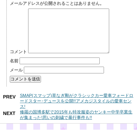
メールアドレスが公開されることはありません。
コメント
名前
メール
SMAP(スマップ)草なぎ剛がクラシックカー愛車フォードロ
PREV
ードスター･デュースを公開!!アメカジスタイルの愛車セン
ス!
修羅の国博多駅で2015年も特攻服姿のヤンキー中学卒業生
NEXT
が集まった!思いの刺繍で暴行事件も!!