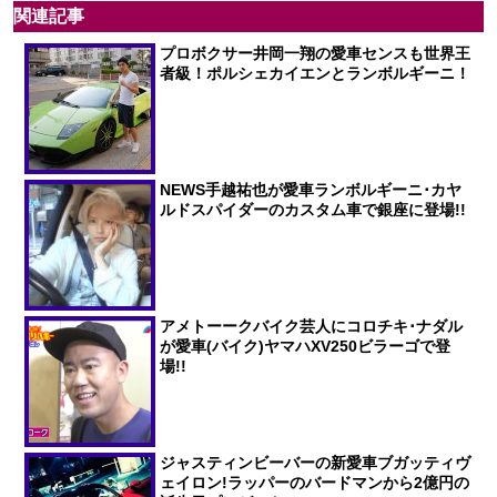
関連記事
プロボクサー井岡一翔の愛車センスも世界王
者級！ポルシェカイエンとランボルギーニ！
NEWS手越祐也が愛車ランボルギーニ･カヤ
ルドスパイダーのカスタム車で銀座に登場!!
アメトーークバイク芸人にコロチキ･ナダル
が愛車(バイク)ヤマハXV250ビラーゴで登
場!!
ジャスティンビーバーの新愛車ブガッティヴ
ェイロン!ラッパーのバードマンから2億円の