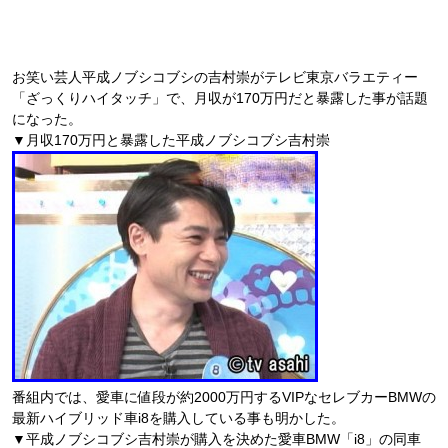
お笑い芸人平成ノブシコブシの吉村崇がテレビ東京バラエティー
「ざっくりハイタッチ」で、月収が170万円だと暴露した事が話題
になった。
▼月収170万円と暴露した平成ノブシコブシ吉村崇
番組内では、愛車に値段が約2000万円するVIPなセレブカーBMWの
最新ハイブリッド車i8を購入している事も明かした。
▼平成ノブシコブシ吉村崇が購入を決めた愛車BMW「i8」の同車