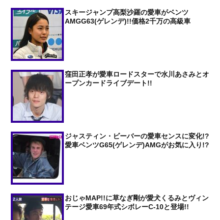
スキージャンプ高梨沙羅の愛車がベンツ
AMGG63(ゲレンデ)!!価格2千万の高級車
窪田正孝が愛車ロードスターで水川あさみとオ
ープンカードライブデート!!
ジャスティン・ビーバーの愛車センスに変化!?
愛車ベンツG65(ゲレンデ)AMGがお気に入り!?
おじゃMAP!!に草なぎ剛が愛犬くるみとヴィン
テージ愛車69年式シボレーC-10と登場!!