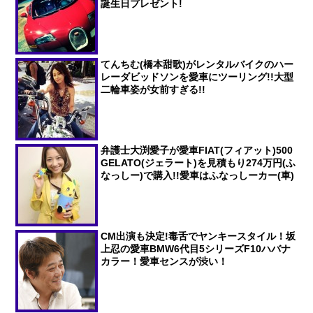
誕生日プレゼント!
てんちむ(橋本甜歌)がレンタルバイクのハー
レーダビッドソンを愛車にツーリング!!大型
二輪車姿が女前すぎる!!
弁護士大渕愛子が愛車FIAT(フィアット)500
GELATO(ジェラート)を見積もり274万円(ふ
なっしー)で購入!!愛車はふなっしーカー(車)
CM出演も決定!毒舌でヤンキースタイル！坂
上忍の愛車BMW6代目5シリーズF10ハバナ
カラー！愛車センスが渋い！