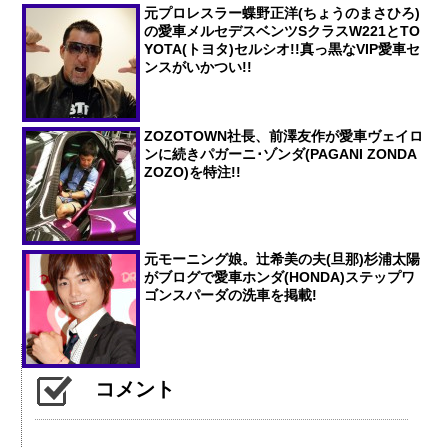
元プロレスラー蝶野正洋(ちょうのまさひろ)
の愛車メルセデスベンツSクラスW221とTO
YOTA(トヨタ)セルシオ!!真っ黒なVIP愛車セ
ンスがいかつい!!
ZOZOTOWN社長、前澤友作が愛車ヴェイロ
ンに続きパガーニ･ゾンダ(PAGANI ZONDA
ZOZO)を特注!!
元モーニング娘。辻希美の夫(旦那)杉浦太陽
がブログで愛車ホンダ(HONDA)ステップワ
ゴンスパーダの洗車を掲載!
コメント