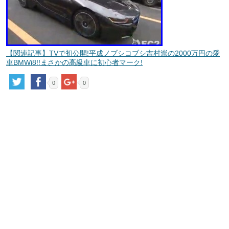
【関連記事】TVで初公開!平成ノブシコブシ吉村崇の2000万円の愛
車BMWi8!!まさかの高級車に初心者マーク!
0
0