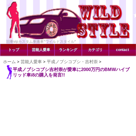
旧車vipカスタム車痛車*ワイルドスタイル*
トップ
芸能人愛車
ランキング
カテゴリ
contact
ホーム
芸能人愛車
平成ノブシコブシ・吉村崇
>
>
>
平成ノブシコブシ吉村崇が愛車に2000万円のBMWハイブ
リッド車i8の購入を発言!!