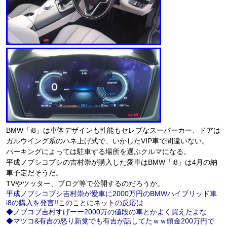
BMW「i8」は車体デザインも性能もセレブなスーパーカー、ドアは
ガルウイング系のハネ上げ式で、いかしたVIP車で間違いない。
パーキングによっては駐車する場所を選ぶクルマになる。
平成ノブシコブシの吉村崇が購入した愛車はBMW「i8」は4月の納
車予定だそうだ。
TVやツッター、ブログ等で公開するのだろうか。
平成ノブシコブシ吉村崇が愛車に2000万円のBMWハイブリッド車
i8の購入を発言!!このことにネットの反応は…
◆ノブコブ吉村すげーー2000万の値段の車とかよく買えたよな
◆マツコ&有吉の怒り新党でも有吉が話してたｗｗ頭金200万円で