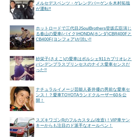
メルセデスベンツ・ゲレンデバーゲンを木村拓哉
が運転!!
ホットロードで三代目JSoulBrothers登坂広臣演じ
る春山の愛車(バイク)HONDA(ホンダ)CBR400Fと
CB400F(ヨンフォア)が渋い!!
紗栄子(さえこ)の愛車はポルシェ911カブリオレと
バンデンプラスプリンセスのナイス愛車センスだ
った!!
ナチュラルイメージ芸能人蒼井優の男前な愛車セ
ンス！？愛車TOYOTAランドクルーザー60を公
開！
スズキワゴンRのフルカスタム(改造)！VIP車ヤン
キーからも注目のド派手なオールペン！