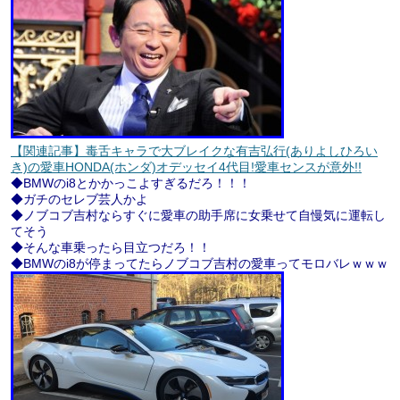
【関連記事】毒舌キャラで大ブレイクな有吉弘行(ありよしひろい
き)の愛車HONDA(ホンダ)オデッセイ4代目!愛車センスが意外!!
◆BMWのi8とかかっこよすぎるだろ！！！
◆ガチのセレブ芸人かよ
◆ノブコブ吉村ならすぐに愛車の助手席に女乗せて自慢気に運転し
てそう
◆そんな車乗ったら目立つだろ！！
◆BMWのi8が停まってたらノブコブ吉村の愛車ってモロバレｗｗｗ