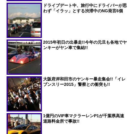
ドライブデート中、旅行中にドライバーが思
わず「イラッ」とする渋滞中のNG発言6個
2015年初日の出暴走!!今年の元旦も各地でヤ
ンキーがヤン車で集結!!
大阪府岸和田市のヤンキー暴走集会!!「イレ
ブンスリー2015」警察との衝突も!!
1億円のVIP車マクラーレンP1が千葉県高速
道路料金所で事故!!