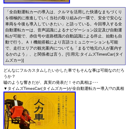
「全自動運転カーの導入は、クルマを活用した快適なまちづくり
を積極的に推進していく当社の取り組みの一環で、安全で安心な
車両を今後も導入していきたい」と語っている。今回導入する全
自動運転カーは、音声認識によるナビゲーション設定及び自動運
転が可能で、赤信号や道路標識の自動認識による停止、始動も自
動で行う。ＡＩ機能搭載により言語コミュニケーションも可能
で、走行エリアの観光案内についても「まるで地元の人が案内す
るかのよう」、と関係者は言う。[引用元:タイムズTimesCar(タイ
ムズカー)]
どんなにフルカスタムしたいかした車でもそんな事は可能なのだろ
うか？
嘘のような響きだが、真実の発表だ！その真相は･･･
▼タイムズTimesCar(タイムズカー)が全自動運転カー導入!?の真相