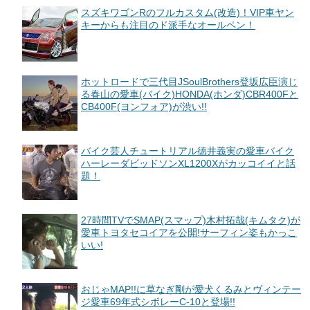
スズキワゴンRのフルカスタム(改造)！VIP車ヤン
キーからも注目のド派手なオールペン！
ホットロードで三代目JSoulBrothers登坂広臣演じ
る春山の愛車(バイク)HONDA(ホンダ)CBR400Fと
CB400F(ヨンフォア)が渋い!!
バイク芸人チュートリアル徳井義実の愛車バイク
ハーレーダビッドソンXL1200Xがカッコイイと話
題！
27時間TVでSMAP(スマップ)木村拓哉(キムタク)が
愛車トヨタセコイアを公開!サーフィン姿もかっこ
いい!
おじゃMAP!!に草なぎ剛が愛犬くるみとヴィンテー
ジ愛車69年式シボレーC-10と登場!!