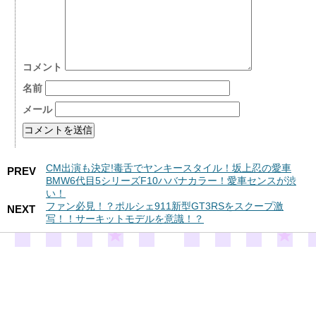
コメント
名前
メール
CM出演も決定!毒舌でヤンキースタイル！坂上忍の愛車
PREV
BMW6代目5シリーズF10ハバナカラー！愛車センスが渋
い！
ファン必見！？ポルシェ911新型GT3RSをスクープ激
NEXT
写！！サーキットモデルを意識！？