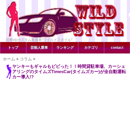
旧車vipカスタム車痛車*ワイルドスタイル*
トップ
芸能人愛車
ランキング
カテゴリ
contact
ホーム
コラム
>
>
ヤンキーもギャルもビビった！！時間貸駐車場、カーシェ
アリングのタイムズTimesCar(タイムズカー)が全自動運転
カー導入!?