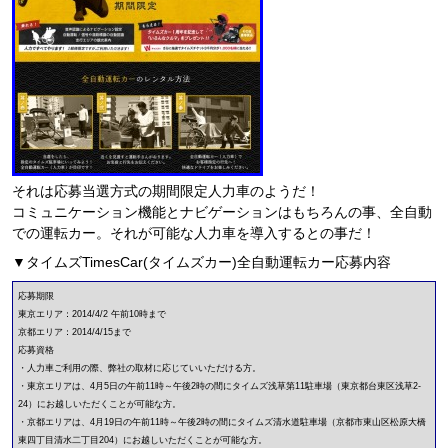
それは応募当選方式の期間限定人力車のようだ！
コミュニケーション機能とナビゲーションはもちろんの事、全自動
での運転カー。それが可能な人力車を導入するとの事だ！
▼タイムズTimesCar(タイムズカー)全自動運転カー応募内容
応募期限
東京エリア：2014/4/2 午前10時まで
京都エリア：2014/4/15まで
応募資格
・人力車ご利用の際、弊社の取材に応じていいただける方。
・東京エリアは、4月5日の午前11時～午後2時の間にタイムズ浅草第11駐車場（東京都台東区浅草2-
24）にお越しいただくことが可能な方。
・京都エリアは、4月19日の午前11時～午後2時の間にタイムズ清水道駐車場（京都市東山区松原大橋
東四丁目清水二丁目204）にお越しいただくことが可能な方。