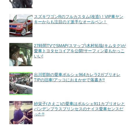
スズキワゴンRのフルカスタム(改造)！VIP車ヤン
キーからも注目のド派手なオールペン！
27時間TVでSMAP(スマップ)木村拓哉(キムタク)が
愛車トヨタセコイアを公開!サーフィン姿もかっこ
いい!
出川哲朗の愛車ポルシェ964カレラ2ガブリオレ
TIPの旧車!アッコにおまかせで落書き!!
紗栄子(さえこ)の愛車はポルシェ911カブリオレと
バンデンプラスプリンセスのナイス愛車センスだ
った!!