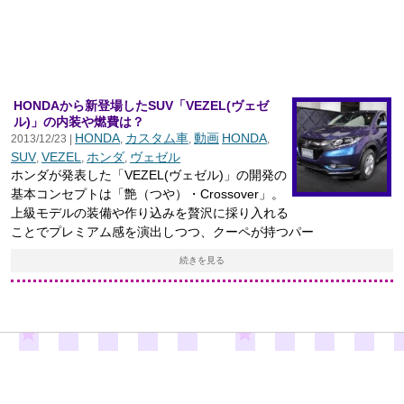
HONDAから新登場したSUV「VEZEL(ヴェゼ
ル)」の内装や燃費は？
HONDA
カスタム車
動画
HONDA
2013/12/23 |
,
,
,
SUV
VEZEL
ホンダ
ヴェゼル
,
,
,
ホンダが発表した「VEZEL(ヴェゼル)」の開発の
基本コンセプトは「艶（つや）・Crossover」。
上級モデルの装備や作り込みを贅沢に採り入れる
ことでプレミアム感を演出しつつ、クーペが持つパー
続きを見る