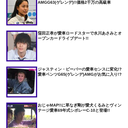
AMGG63(ゲレンデ)!!価格2千万の高級車
窪田正孝が愛車ロードスターで水川あさみとオ
ープンカードライブデート!!
ジャスティン・ビーバーの愛車センスに変化!?
愛車ベンツG65(ゲレンデ)AMGがお気に入り!?
おじゃMAP!!に草なぎ剛が愛犬くるみとヴィン
テージ愛車69年式シボレーC-10と登場!!