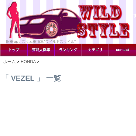
旧車vipカスタム車痛車*ワイルドスタイル*
トップ
芸能人愛車
ランキング
カテゴリ
contact
ホーム
HONDA
>
>
「 VEZEL 」 一覧