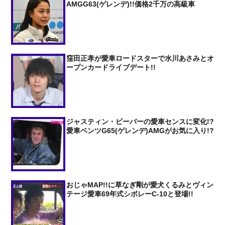
AMGG63(ゲレンデ)!!価格2千万の高級車
窪田正孝が愛車ロードスターで水川あさみとオ
ープンカードライブデート!!
ジャスティン・ビーバーの愛車センスに変化!?
愛車ベンツG65(ゲレンデ)AMGがお気に入り!?
おじゃMAP!!に草なぎ剛が愛犬くるみとヴィン
テージ愛車69年式シボレーC-10と登場!!