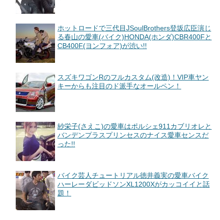
ホットロードで三代目JSoulBrothers登坂広臣演じ
る春山の愛車(バイク)HONDA(ホンダ)CBR400Fと
CB400F(ヨンフォア)が渋い!!
スズキワゴンRのフルカスタム(改造)！VIP車ヤン
キーからも注目のド派手なオールペン！
紗栄子(さえこ)の愛車はポルシェ911カブリオレと
バンデンプラスプリンセスのナイス愛車センスだ
った!!
バイク芸人チュートリアル徳井義実の愛車バイク
ハーレーダビッドソンXL1200Xがカッコイイと話
題！