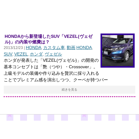
HONDAから新登場したSUV「VEZEL(ヴェゼ
ル)」の内装や燃費は？
HONDA
カスタム車
動画
HONDA
2013/12/23 |
,
,
,
SUV
VEZEL
ホンダ
ヴェゼル
,
,
,
ホンダが発表した「VEZEL(ヴェゼル)」の開発の
基本コンセプトは「艶（つや）・Crossover」。
上級モデルの装備や作り込みを贅沢に採り入れる
ことでプレミアム感を演出しつつ、クーペが持つパー
続きを見る