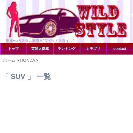
旧車vipカスタム車痛車*ワイルドスタイル*
トップ
芸能人愛車
ランキング
カテゴリ
contact
ホーム
HONDA
>
>
「 SUV 」 一覧