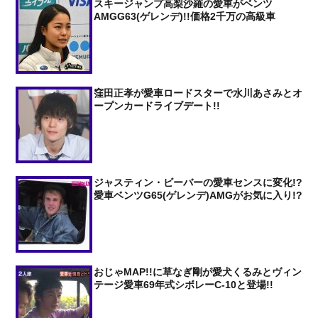
スキージャンプ高梨沙羅の愛車がベンツ
AMGG63(ゲレンデ)!!価格2千万の高級車
窪田正孝が愛車ロードスターで水川あさみとオ
ープンカードライブデート!!
ジャスティン・ビーバーの愛車センスに変化!?
愛車ベンツG65(ゲレンデ)AMGがお気に入り!?
おじゃMAP!!に草なぎ剛が愛犬くるみとヴィン
テージ愛車69年式シボレーC-10と登場!!