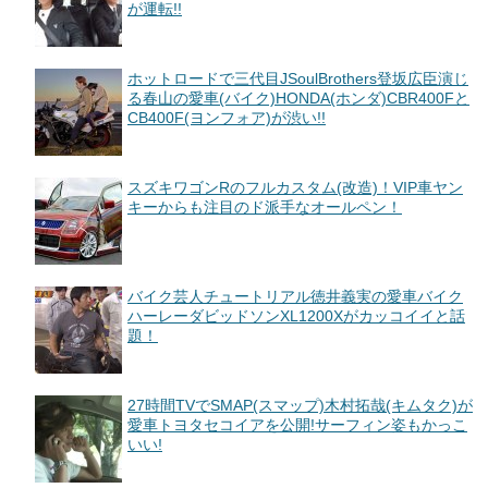
が運転!!
ホットロードで三代目JSoulBrothers登坂広臣演じ
る春山の愛車(バイク)HONDA(ホンダ)CBR400Fと
CB400F(ヨンフォア)が渋い!!
スズキワゴンRのフルカスタム(改造)！VIP車ヤン
キーからも注目のド派手なオールペン！
バイク芸人チュートリアル徳井義実の愛車バイク
ハーレーダビッドソンXL1200Xがカッコイイと話
題！
27時間TVでSMAP(スマップ)木村拓哉(キムタク)が
愛車トヨタセコイアを公開!サーフィン姿もかっこ
いい!