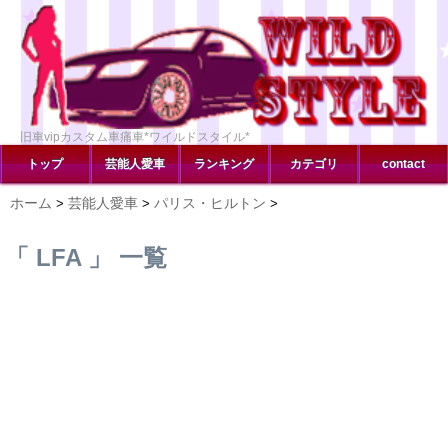
旧車vipカスタム車痛車*ワイルドスタイル*
トップ
芸能人愛車
ランキング
カテゴリ
contact
ホーム
芸能人愛車
パリス・ヒルトン
>
>
>
「 LFA 」 一覧