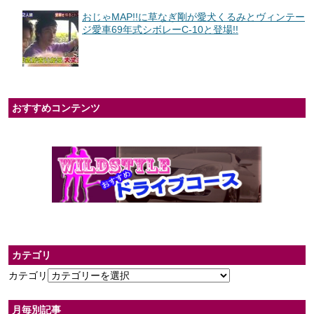
おじゃMAP!!に草なぎ剛が愛犬くるみとヴィンテー
ジ愛車69年式シボレーC-10と登場!!
おすすめコンテンツ
カテゴリ
カテゴリ
月毎別記事