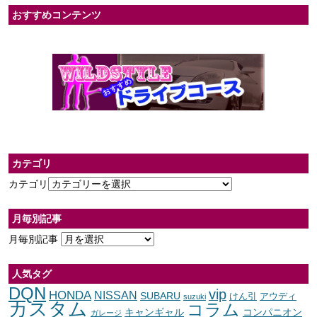
おすすめコンテンツ
カテゴリ
カテゴリ
月毎別記事
月毎別記事
人気タグ
DQN
vip
HONDA
NISSAN
SUBARU
けん引
アウディ
suzuki
カスタム
コラム
キャンギャル
コンパニオン
ガレージ