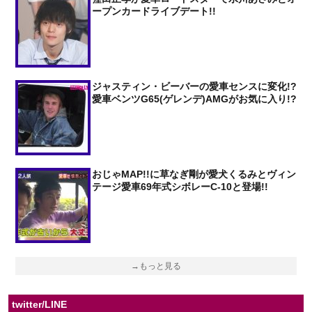
ープンカードライブデート!!
ジャスティン・ビーバーの愛車センスに変化!?
愛車ベンツG65(ゲレンデ)AMGがお気に入り!?
おじゃMAP!!に草なぎ剛が愛犬くるみとヴィン
テージ愛車69年式シボレーC-10と登場!!
→もっと見る
twitter/LINE