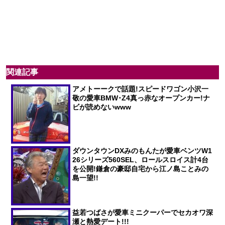
関連記事
アメトーークで話題!スピードワゴン小沢一
敬の愛車BMW･Z4真っ赤なオープンカー!ナ
ビが読めないwww
ダウンタウンDXみのもんたが愛車ベンツW1
26シリーズ560SEL、ロールスロイス計4台
を公開!鎌倉の豪邸自宅から江ノ島ことみの
島一望!!
益若つばさが愛車ミニクーパーでセカオワ深
瀬と熱愛デート!!!