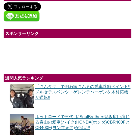
スポンサーリンク
週間人気ランキング
「さんタク」で明石家さんまの愛車迷彩ペイント!!
メルセデスベンツ・ゲレンデバーゲンを木村拓哉
が運転!!
ホットロードで三代目JSoulBrothers登坂広臣演じ
る春山の愛車(バイク)HONDA(ホンダ)CBR400Fと
CB400F(ヨンフォア)が渋い!!