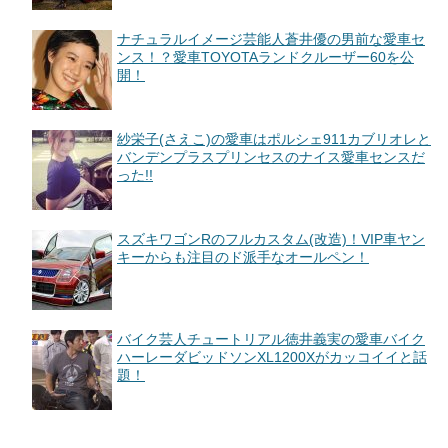
ナチュラルイメージ芸能人蒼井優の男前な愛車セ
ンス！？愛車TOYOTAランドクルーザー60を公
開！
紗栄子(さえこ)の愛車はポルシェ911カブリオレと
バンデンプラスプリンセスのナイス愛車センスだ
った!!
スズキワゴンRのフルカスタム(改造)！VIP車ヤン
キーからも注目のド派手なオールペン！
バイク芸人チュートリアル徳井義実の愛車バイク
ハーレーダビッドソンXL1200Xがカッコイイと話
題！