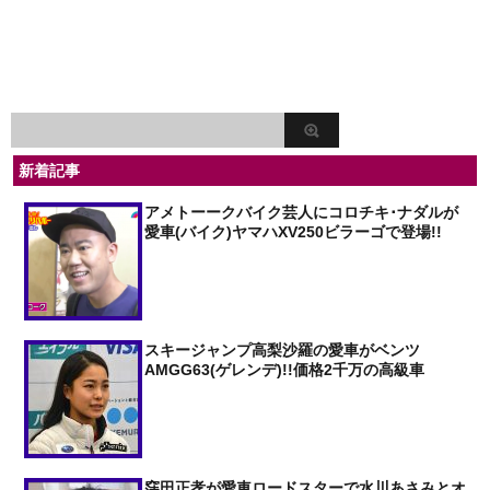
新着記事
アメトーークバイク芸人にコロチキ･ナダルが
愛車(バイク)ヤマハXV250ビラーゴで登場!!
スキージャンプ高梨沙羅の愛車がベンツ
AMGG63(ゲレンデ)!!価格2千万の高級車
窪田正孝が愛車ロードスターで水川あさみとオ