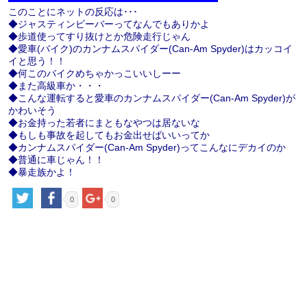
このことにネットの反応は･･･
◆ジャスティンビーバーってなんでもありかよ
◆歩道使ってすり抜けとか危険走行じゃん
◆愛車(バイク)のカンナムスパイダー(Can-Am Spyder)はカッコイ
イと思う！！
◆何このバイクめちゃかっこいいしーー
◆また高級車か・・・
◆こんな運転すると愛車のカンナムスパイダー(Can-Am Spyder)が
かわいそう
◆お金持った若者にまともなやつは居ないな
◆もしも事故を起してもお金出せばいいってか
◆カンナムスパイダー(Can-Am Spyder)ってこんなにデカイのか
◆普通に車じゃん！！
◆暴走族かよ！
0
0