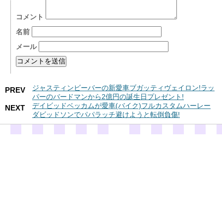
コメント
名前
メール
ジャスティンビーバーの新愛車ブガッティヴェイロン!ラッ
PREV
パーのバードマンから2億円の誕生日プレゼント!
デイビッドベッカムが愛車(バイク)フルカスタムハーレー
NEXT
ダビッドソンでパパラッチ避けようと転倒負傷!