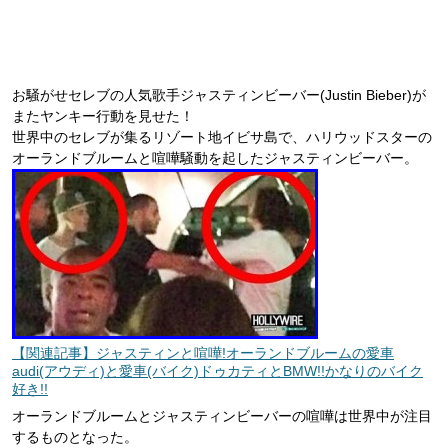
お騒がせセレブの人気歌手ジャスティンビーバー(Justin Bieber)が
またヤンキー行動を見せた！
世界中のセレブが集るリゾート地イビサ島で、ハリウッドスターの
オーランドブルームと喧嘩騒動を起したジャスティンビーバー。
【関連記事】ジャスティンと喧嘩!オーランドブルームの愛車
audi(アウディ)と愛車(バイク)ドゥカティとBMW!!かなりのバイク
好き!!
オーランドブルームとジャスティンビーバーの喧嘩は世界中が注目
するものとなった。