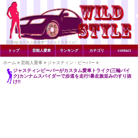
旧車vipカスタム車痛車*ワイルドスタイル*
トップ
芸能人愛車
ランキング
カテゴリ
contact
ホーム
芸能人愛車
ジャスティン・ビーバー
>
>
>
ジャスティンビーバーがカスタム愛車トライク(三輪バイ
ク)カンナムスパイダーで歩道を走行!暴走族並みのすり抜
け!!