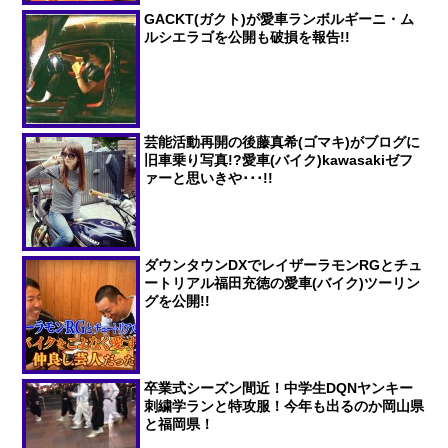
GACKT(ガクト)が愛車ランボルギーニ・ム
ルシエラゴを公開も破損を報告!!
芸能活動再開の後藤真希(ゴマキ)がブログに
旧車乗り写真!?愛車(バイク)kawasakiゼフ
ァーと思いきや･･･!!
ダウンタウンDXでレイザーラモンRGとチュ
ートリアル福田充徳の愛車(バイク)ツーリン
グを公開!!
卒業式シーズン間近！中学生DQNヤンキー
刺繍学ランと特攻服！今年も出るのか岡山県
と福岡県！