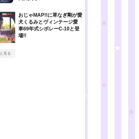
おじゃMAP!!に草なぎ剛が愛
犬くるみとヴィンテージ愛
車69年式シボレーC-10と登
場!!
と見る