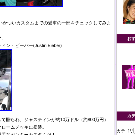
。
でいかついカスタムまでの愛車の一部をチェックしてみよ
マ。
お
ーバー(Justin Bieber)
カ
て贈られ、ジャスティンが約10万ドル（約800万円）
クロームメッキに塗装。
カテゴリ
派手なヤンキーカスタムだ！