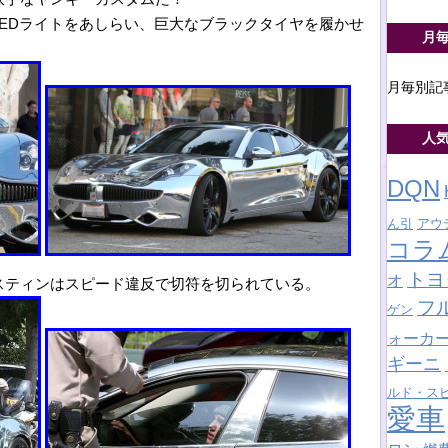
EDライトをあしらい、巨大なブラックタイヤを履かせ
月
月毎別記
人
DQN
ん引
アウ
コラ
トヨ
オ
スティンはスピード違反で切符を切られている。
フ
ゲン
ォーカ
ギーニ
ルド・ス
愛車