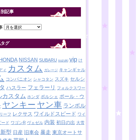
毎別記事
事
気タグ
vip
HONDA
NISSAN
SUBARU
け
suzuki
カスタム
キャンギャル
ディ
ガレージ
ム
セルシ
スズキ
コンパニオン
シャコタン
タ
フェラーリ
ハスラー
フォルクスワー
ルカスタム
ポール・ウ
ポルシェ
ホンダ
ヤンキー
ヤン車
ランボル
ー
ワイルドスピード
レクサス
リーフ
ワイ
内装
初日の出
ピード
ワゴンR
ヴェゼル
大雪
新型
暴走
日産
東京オートサ
旧車会