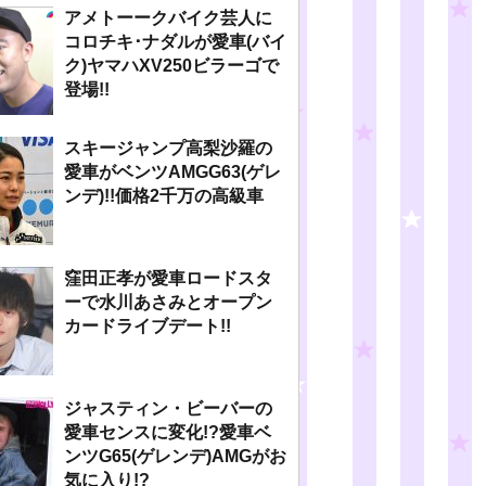
アメトーークバイク芸人に
コロチキ･ナダルが愛車(バイ
ク)ヤマハXV250ビラーゴで
登場!!
スキージャンプ高梨沙羅の
愛車がベンツAMGG63(ゲレ
ンデ)!!価格2千万の高級車
窪田正孝が愛車ロードスタ
ーで水川あさみとオープン
カードライブデート!!
ジャスティン・ビーバーの
愛車センスに変化!?愛車ベ
ンツG65(ゲレンデ)AMGがお
気に入り!?