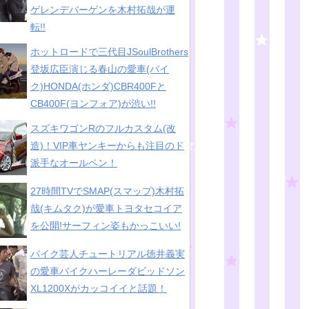
ゲレンデバーゲンを木村拓哉が運
転!!
ホットロードで三代目JSoulBrothers
登坂広臣演じる春山の愛車(バイ
ク)HONDA(ホンダ)CBR400Fと
CB400F(ヨンフォア)が渋い!!
スズキワゴンRのフルカスタム(改
造)！VIP車ヤンキーからも注目のド
派手なオールペン！
27時間TVでSMAP(スマップ)木村拓
哉(キムタク)が愛車トヨタセコイア
を公開!サーフィン姿もかっこいい!
バイク芸人チュートリアル徳井義実
の愛車バイクハーレーダビッドソン
XL1200Xがカッコイイと話題！