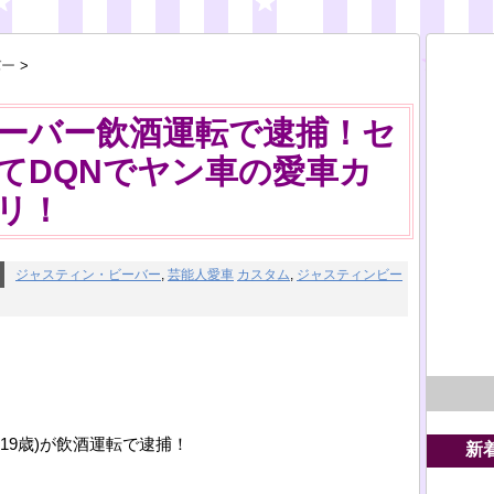
バー
>
ーバー飲酒運転で逮捕！セ
てDQNでヤン車の愛車カ
リ！
ジャスティン・ビーバー
,
芸能人愛車
カスタム
,
ジャスティンビー
r)(19歳)が飲酒運転で逮捕！
新