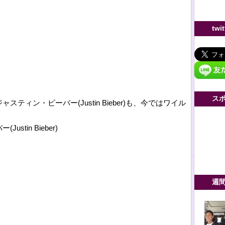
twi
ス
ィン・ビーバー(Justin Bieber)も、今ではワイル
。
tin Bieber)
週