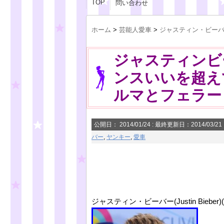
TOP
問い合わせ
ホーム
>
芸能人愛車
>
ジャスティン・ビー
ジャスティンビ
ンスいいを超え
ルマとフェラー
公開日：
2014/01/24
: 最終更新日：2014/03/21
バー
,
ヤンキー
,
愛車
ジャスティン・ビーバー(Justin Biebe