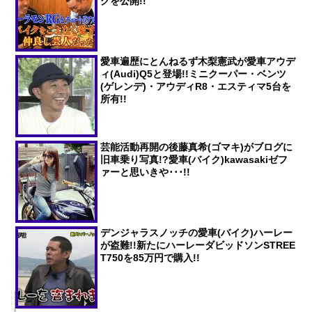
グを公開!!
愛車遍歴にとんねるず木梨憲武が愛車アウデ
ィ(Audi)Q5と登場!!ミニクーパー・ベンツ
(ゲレンデ)・アウディR8・エスティマ5台を
所有!!
芸能活動再開の後藤真希(ゴマキ)がブログに
旧車乗り写真!?愛車(バイク)kawasakiゼフ
ァーと思いきや･･･!!
デンジャラスノッチの愛車(バイク)ハーレー
が盗難!!新たにハーレーダビッドソンSTREE
T750を85万円で購入!!