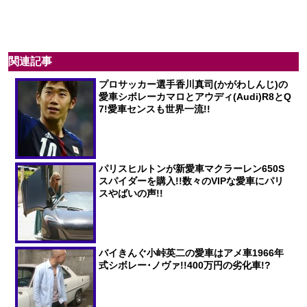
関連記事
プロサッカー選手香川真司(かがわしんじ)の
愛車シボレーカマロとアウディ(Audi)R8とQ
7!愛車センスも世界一流!!
パリスヒルトンが新愛車マクラーレン650S
スパイダーを購入!!数々のVIPな愛車にパリ
スやばいの声!!
バイきんぐ小峠英二の愛車はアメ車1966年
式シボレー･ノヴァ!!400万円の劣化車!?