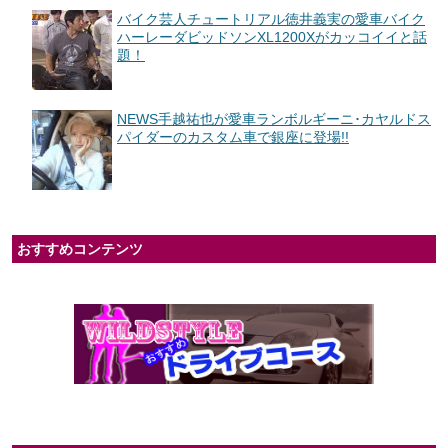
バイク芸人チュートリアル徳井義実の愛車バイク
ハーレーダビッドソンXL1200Xがカッコイイと話
題！
NEWS手越祐也が愛車ランボルギーニ･カヤルドス
パイダーのカスタム車で銀座に登場!!
おすすめコンテンツ