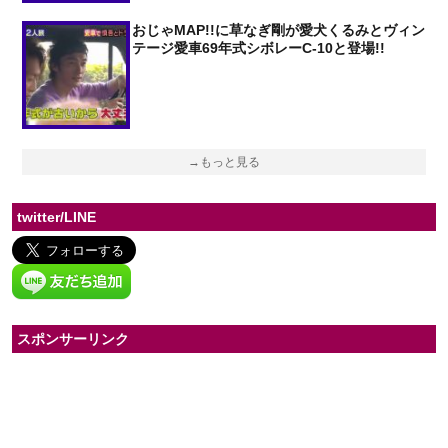
おじゃMAP!!に草なぎ剛が愛犬くるみとヴィン
テージ愛車69年式シボレーC-10と登場!!
→もっと見る
twitter/LINE
スポンサーリンク