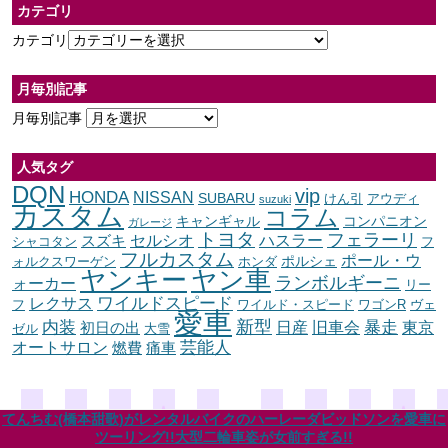
カテゴリ
カテゴリ
月毎別記事
月毎別記事
人気タグ
DQN
vip
HONDA
NISSAN
SUBARU
けん引
アウディ
suzuki
カスタム
コラム
キャンギャル
コンパニオン
ガレージ
トヨタ
フェラーリ
セルシオ
ハスラー
スズキ
シャコタン
フ
フルカスタム
ポール・ウ
ポルシェ
ォルクスワーゲン
ホンダ
ヤンキー
ヤン車
ランボルギーニ
ォーカー
リー
ワイルドスピード
レクサス
フ
ワイルド・スピード
ワゴンR
ヴェ
愛車
内装
新型
暴走
日産
東京
旧車会
初日の出
ゼル
大雪
オートサロン
芸能人
燃費
痛車
てんちむ(橋本甜歌)がレンタルバイクのハーレーダビッドソンを愛車に
ツーリング!!大型二輪車姿が女前すぎる!!