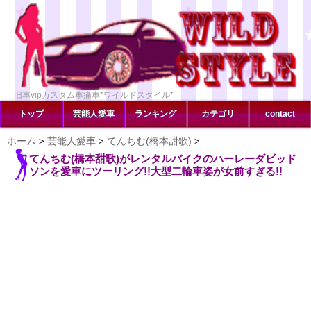
旧車vipカスタム車痛車*ワイルドスタイル*
トップ
芸能人愛車
ランキング
カテゴリ
contact
ホーム
芸能人愛車
てんちむ(橋本甜歌)
>
>
>
てんちむ(橋本甜歌)がレンタルバイクのハーレーダビッド
ソンを愛車にツーリング!!大型二輪車姿が女前すぎる!!