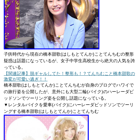
子供時代から現在の橋本甜歌(はしもとてんか)ことてんちむの整形
疑惑は話題になっているが、女子中学生高校生から絶大の人気を誇
っている。
【関連記事】脱ギャルしてた！整形も！？てんちむこと橋本甜歌の
激変が可愛い過ぎ！！
橋本甜歌(はしもとてんか)ことてんちむが自身のブログでハワイで
の旅行姿を公開したが、意外にも大型二輪(バイク)のハーレーダビ
ッドソンでツーリング姿を公開し話題になっている。
▼レンタルバイクを愛車(バイク)にハーレーダビッドソンでツーリ
ングする橋本甜歌(はしもとてんか)ことてんちむ