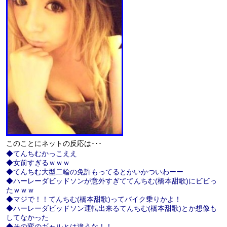
このことにネットの反応は･･･
◆てんちむかっこええ
◆女前すぎるｗｗｗ
◆てんちむ大型二輪の免許もってるとかいかついわーー
◆ハーレーダビッドソンが意外すぎててんちむ(橋本甜歌)にビビっ
たｗｗｗ
◆マジで！！てんちむ(橋本甜歌)ってバイク乗りかよ！
◆ハーレーダビッドソン運転出来るてんちむ(橋本甜歌)とか想像も
してなかった
◆その変のギャルとは違うな！！