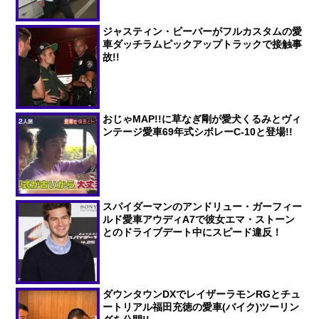
ジャスティン・ビーバーがフルカスタムの愛
車ダッチラムピックアップトラックで接触事
故!!
おじゃMAP!!に草なぎ剛が愛犬くるみとヴィ
ンテージ愛車69年式シボレーC-10と登場!!
スパイダーマンのアンドリュー・ガーフィー
ルド愛車アウディA7で彼女エマ・ストーン
とのドライブデート中にスピード違反！
ダウンタウンDXでレイザーラモンRGとチュ
ートリアル福田充徳の愛車(バイク)ツーリン