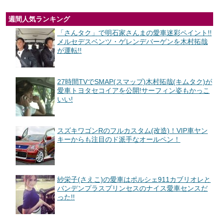
週間人気ランキング
「さんタク」で明石家さんまの愛車迷彩ペイント!!
メルセデスベンツ・ゲレンデバーゲンを木村拓哉
が運転!!
27時間TVでSMAP(スマップ)木村拓哉(キムタク)が
愛車トヨタセコイアを公開!サーフィン姿もかっこ
いい!
スズキワゴンRのフルカスタム(改造)！VIP車ヤン
キーからも注目のド派手なオールペン！
紗栄子(さえこ)の愛車はポルシェ911カブリオレと
バンデンプラスプリンセスのナイス愛車センスだ
った!!