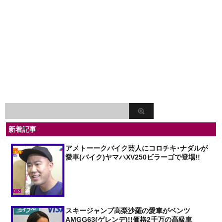
新着記事
アメトーークバイク芸人にコロチキ･ナダルが
愛車(バイク)ヤマハXV250ビラーゴで登場!!
スキージャンプ高梨沙羅の愛車がベンツ
AMGG63(ゲレンデ)!!価格2千万の高級車