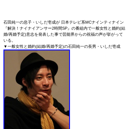
石田純一の息子・いしだ壱成が 日本テレビ系MCナインティナイン
『解決！ナイナイアンサー2時間SP』の番組内で一般女性と婚約(結
婚/再婚予定)意志を発表した事で芸能界からの祝福の声が挙がって
いる。
▼一般女性と婚約(結婚/再婚予定)の石田純一の長男・いしだ壱成