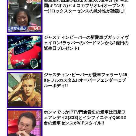
岡(ミツオカ)ヒミコカブリオレ(オープンカ
ー)!ロックスターセンスの意外性が話題に!
ジャスティンビーバーの新愛車ブガッティヴ
ェイロン!ラッパーのバードマンから2億円の
誕生日プレゼント!
ジャスティン･ビーバーが愛車フェラーリ45
8をフルカスタム!!オーバーフェンダーにブ
ルーボディ!!
ホンマでっか!?TV門倉貴史の愛車は日産フ
ェアレディZ(Z33)とインフィニティQ50!!2
台の愛車センスがVIPスタイル!!