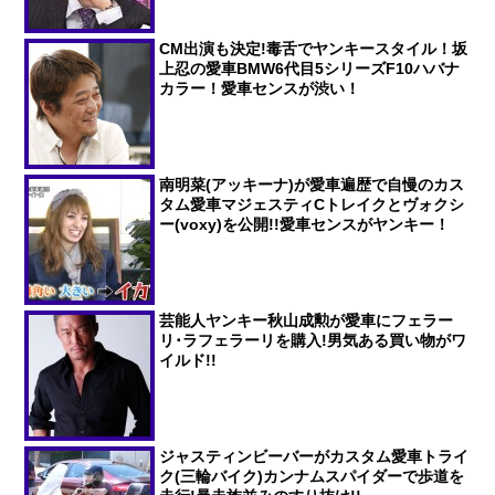
CM出演も決定!毒舌でヤンキースタイル！坂
上忍の愛車BMW6代目5シリーズF10ハバナ
カラー！愛車センスが渋い！
南明菜(アッキーナ)が愛車遍歴で自慢のカス
タム愛車マジェスティCトレイクとヴォクシ
ー(voxy)を公開!!愛車センスがヤンキー！
芸能人ヤンキー秋山成勲が愛車にフェラー
リ･ラフェラーリを購入!男気ある買い物がワ
イルド!!
ジャスティンビーバーがカスタム愛車トライ
ク(三輪バイク)カンナムスパイダーで歩道を