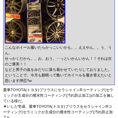
こんなホイール履いたらかっこいいかも。。ええやん。。う、う
ん。
せっかくだから。。お、おう。‥っといかんいかん！！それは次
のご褒美！！
などと男子の血をみだりに落ち着かせていたりしておりました。
ということで、今月も願晴って働いてホイールを履き替えたいと
思います押忍?w
愛車TOYOTA(トヨタ)プリウスにセラシャインRコーティング(セラ
ミックが主成分の撥水性コーティング(汚れ防止加工))の加工を施し
ている様だ。
▼いしだ壱成、愛車TOYOTA(トヨタ)プリウスをセラシャインRコ
ーティング(セラミックが主成分の撥水性コーティング(汚れ防止加
工))