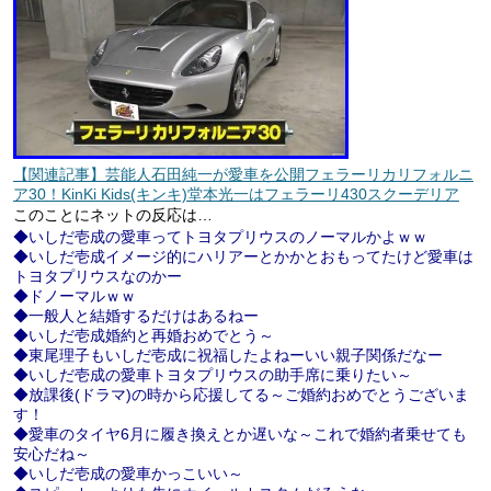
【関連記事】芸能人石田純一が愛車を公開フェラーリカリフォルニ
ア30！KinKi Kids(キンキ)堂本光一はフェラーリ430スクーデリア
このことにネットの反応は…
◆いしだ壱成の愛車ってトヨタプリウスのノーマルかよｗｗ
◆いしだ壱成イメージ的にハリアーとかかとおもってたけど愛車は
トヨタプリウスなのかー
◆ドノーマルｗｗ
◆一般人と結婚するだけはあるねー
◆いしだ壱成婚約と再婚おめでとう～
◆東尾理子もいしだ壱成に祝福したよねーいい親子関係だなー
◆いしだ壱成の愛車トヨタプリウスの助手席に乗りたい～
◆放課後(ドラマ)の時から応援してる～ご婚約おめでとうございま
す！
◆愛車のタイヤ6月に履き換えとか遅いな～これで婚約者乗せても
安心だね～
◆いしだ壱成の愛車かっこいい～