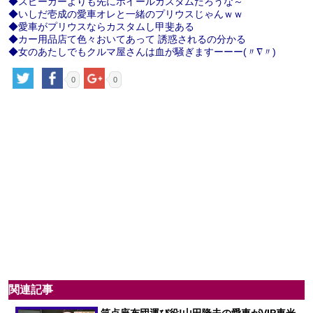
◆スピーカーよりも先にホイールカスタムだろうな～
◆いしだ壱成の愛車オレと一緒のプリウスじゃんｗｗ
◆愛車がプリウスならカスタムし甲斐ある
◆カー用品店て色々おいてあって 誘惑されるの分かる
◆女のあたしでもクルマ屋さんは血が騒ぎますーーー(〃∇〃)
0
0
関連記事
笑点座布団運び役!山田隆夫の愛車がVIP車光