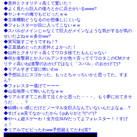
◆意外とクオリティ高くて驚いた！
◆よく見たら巨人の後ろとかに兵士がいるwww?
◆ヤンキーの俺でもビビったｗｗ
◆立体機動どうなるのか想像しにくいな
◆フォレスターが目に入ってこないｗｗ
◆スバルがメインじゃなくて巨人がメインなような気がするが気の
せいだよねｗｗ多分ww?
◆実写版すごそうですね！?
◆正直舐めとったわ意外とよかった！
◆以外とクオリティ高くてワロタ捨てたもんじゃない
◆何か進撃厨とかスバルアンチが色々言っててワロタこのCMクオ
リティ高いね(進撃のおかげではなく「スバル」のおかげで)?
◆リアルすぎて逆に怖いわw
◆予想以上にスゴかった。もっとちゃっちいかと思ってた。すま
ん?
◆フォレスター逃げてーーー
◆山岳地帯って怖いんだなｗｗ
◆リアルすぎてこれ見て泣くかと思った・・・。もう夢に出てきそ
うだ、、、?
◆結構いい感じだけどノーマル女巨人なんていないんだよなぁ…?
◆すげぇw見てなかったからうpありがと?(^○^)?
◆やべぇ超スゲーわ！全方位SUVだってよフォレスター！！すげ
ぇ！
◆リアルでビビったわww予想超えてたわ(笑?