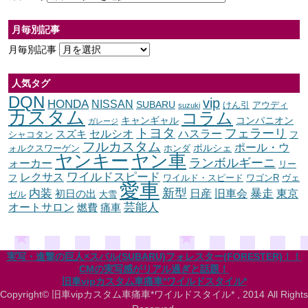
月毎別記事
月毎別記事
人気タグ
DQN
vip
HONDA
NISSAN
SUBARU
けん引
アウディ
suzuki
カスタム
コラム
キャンギャル
コンパニオン
ガレージ
トヨタ
フェラーリ
セルシオ
ハスラー
スズキ
シャコタン
フ
フルカスタム
ポール・ウ
ポルシェ
ォルクスワーゲン
ホンダ
ヤンキー
ヤン車
ランボルギーニ
ォーカー
リー
ワイルドスピード
レクサス
フ
ワイルド・スピード
ワゴンR
ヴェ
愛車
内装
新型
暴走
日産
東京
旧車会
初日の出
ゼル
大雪
オートサロン
芸能人
燃費
痛車
実写・進撃の巨人×スバル(SUBARU)フォレスター(FORESTER)！！
CMの実写感がリアル過ぎと話題！
旧車vipカスタム車痛車*ワイルドスタイル*
Copyright© 旧車vipカスタム車痛車*ワイルドスタイル* , 2014 All Rights