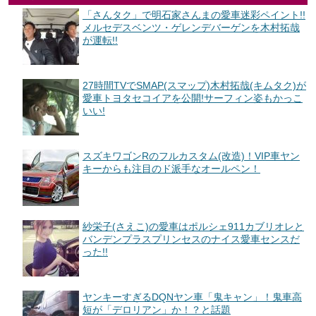
「さんタク」で明石家さんまの愛車迷彩ペイント!!
メルセデスベンツ・ゲレンデバーゲンを木村拓哉
が運転!!
27時間TVでSMAP(スマップ)木村拓哉(キムタク)が
愛車トヨタセコイアを公開!サーフィン姿もかっこ
いい!
スズキワゴンRのフルカスタム(改造)！VIP車ヤン
キーからも注目のド派手なオールペン！
紗栄子(さえこ)の愛車はポルシェ911カブリオレと
バンデンプラスプリンセスのナイス愛車センスだ
った!!
ヤンキーすぎるDQNヤン車「鬼キャン」！鬼車高
短が「デロリアン」か！？と話題