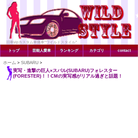
旧車vipカスタム車痛車*ワイルドスタイル*
トップ
芸能人愛車
ランキング
カテゴリ
contact
ホーム
SUBARU
>
>
実写・進撃の巨人×スバル(SUBARU)フォレスター
(FORESTER)！！CMの実写感がリアル過ぎと話題！