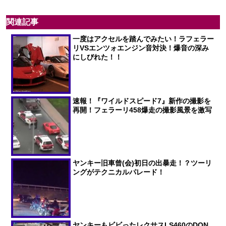
関連記事
一度はアクセルを踏んでみたい！ラフェラー
リVSエンツォエンジン音対決！爆音の深み
にしびれた！！
速報！『ワイルドスピード7』新作の撮影を
再開！フェラーリ458爆走の撮影風景を激写
ヤンキー旧車曾(会)初日の出暴走！？ツーリ
ングがテクニカルパレード！
ヤンキーもビビったレクサスLS460のDQN