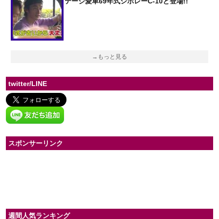
テージ愛車69年式シボレーC-10と登場!!
→もっと見る
twitter/LINE
スポンサーリンク
週間人気ランキング