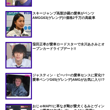
スキージャンプ高梨沙羅の愛車がベンツ
AMGG63(ゲレンデ)!!価格2千万の高級車
窪田正孝が愛車ロードスターで水川あさみとオ
ープンカードライブデート!!
ジャスティン・ビーバーの愛車センスに変化!?
愛車ベンツG65(ゲレンデ)AMGがお気に入り!?
おじゃMAP!!に草なぎ剛が愛犬くるみとヴィン