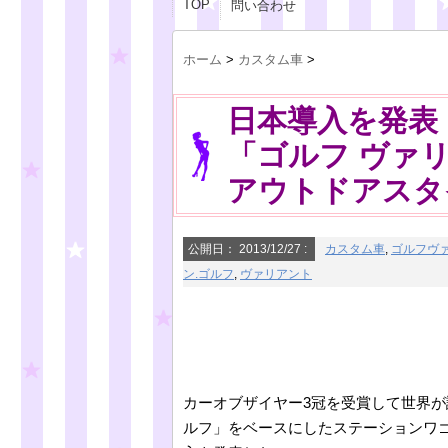
TOP
問い合わせ
ホーム
>
カスタム車
>
日本導入を発表
「ゴルフ ヴァリアン
アウトドアスタ
公開日：
2013/12/27
:
カスタム車
,
ゴルフヴ
ン.ゴルフ
,
ヴァリアント
カーオブザイヤー3冠を受賞して世界
ルフ」をベースにしたステーションワゴン新型