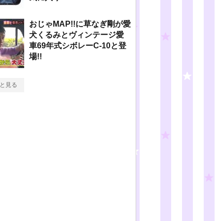
おじゃMAP!!に草なぎ剛が愛
犬くるみとヴィンテージ愛
車69年式シボレーC-10と登
場!!
と見る