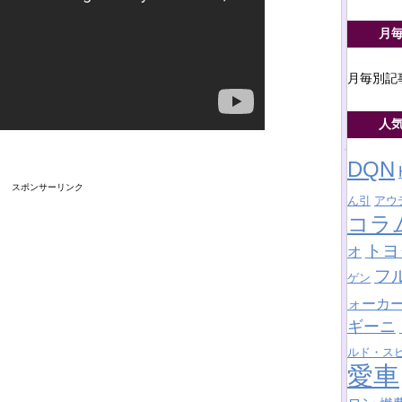
月
月毎別記
人
DQN
スポンサーリンク
ん引
アウ
コラ
トヨ
オ
フ
ゲン
ォーカ
ギーニ
ルド・ス
愛車