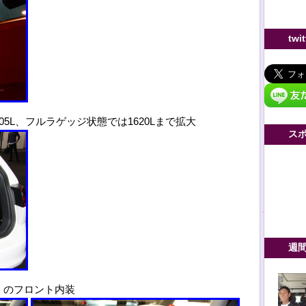
twi
5L、フルラゲッジ状態では1620Lまで拡大
ス
週
t)」のフロント内装