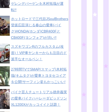
ゲレンデバーゲンを木村拓哉が運
転!!
ホットロードで三代目JSoulBrothers
登坂広臣演じる春山の愛車(バイ
ク)HONDA(ホンダ)CBR400Fと
CB400F(ヨンフォア)が渋い!!
スズキワゴンRのフルカスタム(改
造)！VIP車ヤンキーからも注目のド
派手なオールペン！
27時間TVでSMAP(スマップ)木村拓
哉(キムタク)が愛車トヨタセコイア
を公開!サーフィン姿もかっこいい!
バイク芸人チュートリアル徳井義実
の愛車バイクハーレーダビッドソン
XL1200Xがカッコイイと話題！