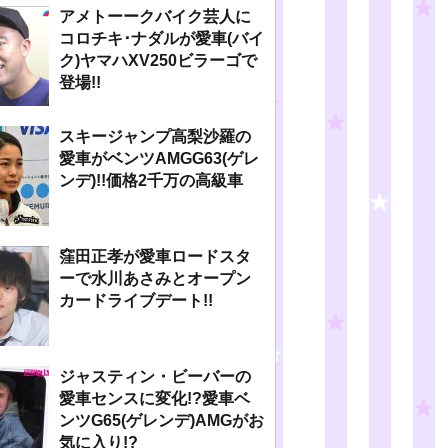
アメトーークバイク芸人に
コロチキ･ナダルが愛車(バイ
ク)ヤマハXV250ビラーゴで
登場!!
スキージャンプ高梨沙羅の
愛車がベンツAMGG63(ゲレ
ンデ)!!価格2千万の高級車
窪田正孝が愛車ロードスタ
ーで水川あさみとオープン
カードライブデート!!
ジャスティン・ビーバーの
愛車センスに変化!?愛車ベ
ンツG65(ゲレンデ)AMGがお
気に入り!?