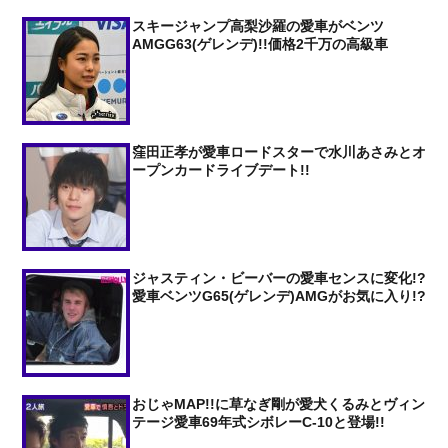
スキージャンプ高梨沙羅の愛車がベンツ
AMGG63(ゲレンデ)!!価格2千万の高級車
窪田正孝が愛車ロードスターで水川あさみとオ
ープンカードライブデート!!
ジャスティン・ビーバーの愛車センスに変化!?
愛車ベンツG65(ゲレンデ)AMGがお気に入り!?
おじゃMAP!!に草なぎ剛が愛犬くるみとヴィン
テージ愛車69年式シボレーC-10と登場!!