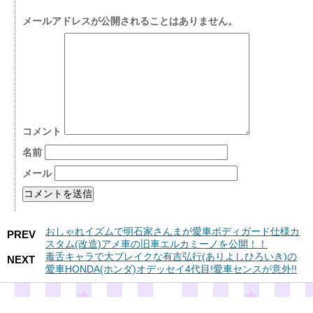
メールアドレスが公開されることはありません。
コメント
名前
メール
おしゃれイズムで明石家さんまが愛車ボディガード仕様カ
PREV
スタム(改造)アメ車の旧車エルカミーノを公開！！
毒舌キャラで大ブレイクな有吉弘行(ありよしひろいき)の
NEXT
愛車HONDA(ホンダ)オデッセイ4代目!愛車センスが意外!!