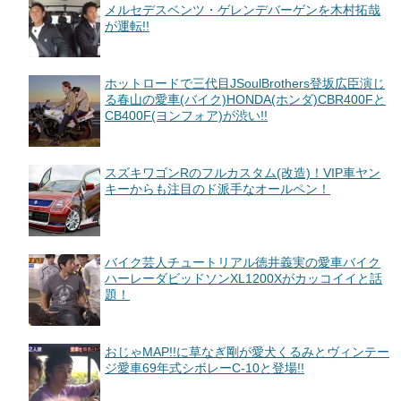
メルセデスベンツ・ゲレンデバーゲンを木村拓哉
が運転!!
ホットロードで三代目JSoulBrothers登坂広臣演じ
る春山の愛車(バイク)HONDA(ホンダ)CBR400Fと
CB400F(ヨンフォア)が渋い!!
スズキワゴンRのフルカスタム(改造)！VIP車ヤン
キーからも注目のド派手なオールペン！
バイク芸人チュートリアル徳井義実の愛車バイク
ハーレーダビッドソンXL1200Xがカッコイイと話
題！
おじゃMAP!!に草なぎ剛が愛犬くるみとヴィンテー
ジ愛車69年式シボレーC-10と登場!!