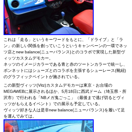
これは「走る」というキーワードをもとに、「ドライブ」と「ラ
ン」の新しい関係を創っていこうというキャンペーンの一環でネッ
ツ店とnew balance(ニューバランス)とのコラボで実現した新型ヴ
ィッツカスタムデモカー。
ネッツのイメージカラーである青と赤のツートンカラーで統一し、
ボンネットにはシューズとのコラボを主張するシューレース(靴紐)
のグラフィックペイントが施されている。
この新型ヴィッツ(Vitz)カスタムデモカーは東京・お台場の
MEGAWEBに展示されるほか、5月18日に西武ドーム（埼玉県・所
沢市）で行われる「NBメガ鬼ごっこ」（最後まで逃げ切るとヴィ
ッツがもらえるイベント）での展示も予定している。
ヴィッツ好きな人は是非new balance(ニューバランス)を履いて足
を運んでみては。