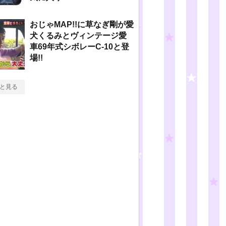
おじゃMAP!!に草なぎ剛が愛
犬くるみとヴィンテージ愛
車69年式シボレーC-10と登
場!!
と見る