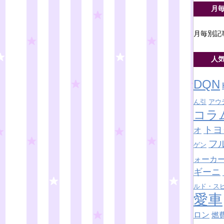
月
月毎別記
人
DQN
ん引
アウ
コラ
トヨ
オ
フ
ゲン
ォーカ
ギーニ
ルド・ス
愛車
ロン
燃