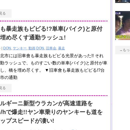
見る
も暴走族もビビる!?単車(バイク)と原付
埋め尽くす通勤ラッシュ!
 |
DQN
,
ヤンキー
,
動画
DQN
,
旧車会
,
暴走
→もっ
北市には旧車會も暴走族もビビる光景があった!! それ
勤ラッシュで、ものすごい数の単車(バイク)と原付が車
し、橋を埋め尽くす。 ▼旧車會も暴走族もビビる!?台
市の通勤
見る
ルギーニ新型ウラカンが高速道路を
km/hで爆走!!ヤン車乗りのヤンキーも道を
ップスピードが凄い!