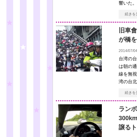
響いた。
続きを
旧車會
が橋を
2014/07/04
台湾の台
は朝の通
線を無視
湾の台北
続きを
ランボ
300
譲るト