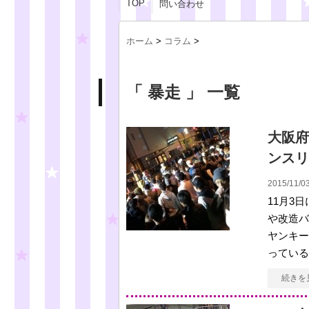
TOP
問い合わせ
ホーム
>
コラム
>
「 暴走 」 一覧
大阪府
ンスリ
2015/11/03
11月3
や改造バ
ヤンキー
っている。
続きを