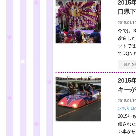
201
口県下
2015/01/12
今ではD
改造した
ットでは
でDQN
続きを
201
キーが
2015/01/10
ン車
,
初日
2015
催された
ン車から