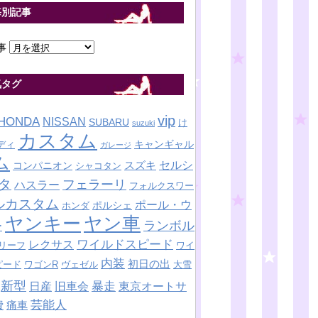
毎別記事
事
気タグ
vip
HONDA
NISSAN
SUBARU
け
suzuki
カスタム
キャンギャル
ディ
ガレージ
ム
セルシ
スズキ
コンパニオン
シャコタン
タ
フェラーリ
ハスラー
フォルクスワー
ルカスタム
ポール・ウ
ポルシェ
ホンダ
ヤンキー
ヤン車
ランボル
ー
ワイルドスピード
レクサス
リーフ
ワイ
内装
初日の出
ピード
ワゴンR
ヴェゼル
大雪
新型
暴走
日産
東京オートサ
旧車会
芸能人
費
痛車