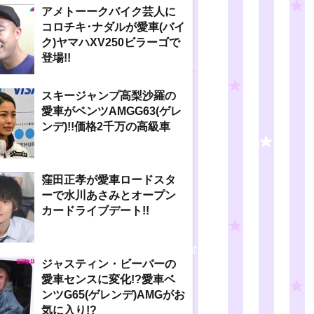
アメトーークバイク芸人に
コロチキ･ナダルが愛車(バイ
ク)ヤマハXV250ビラーゴで
登場!!
スキージャンプ高梨沙羅の
愛車がベンツAMGG63(ゲレ
ンデ)!!価格2千万の高級車
窪田正孝が愛車ロードスタ
ーで水川あさみとオープン
カードライブデート!!
ジャスティン・ビーバーの
愛車センスに変化!?愛車ベ
ンツG65(ゲレンデ)AMGがお
気に入り!?