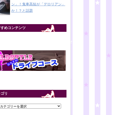
ン」！鬼車高短が「デロリアン」
か！？と話題
すすめコンテンツ
テゴリ