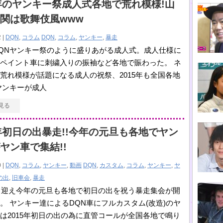
5年のヤンキー祭成人式各地で荒れ模様!山
関は歌舞伎風www
 |
DQN
,
コラム
DQN
,
コラム
,
ヤンキー
,
暴走
QNヤンキー祭のように盛りあがる成人式。成人仕様に
ペイント車に刺繍入りの振袖など各地で賑わった。 ネ
荒れ模様が話題になる成人の祝祭、2015年も全国各地
ヤンキーが成人
見る
5年初日の出暴走!!今年の元旦も各地でヤン
ヤン車で集結!!
 |
DQN
,
コラム
,
ヤンキー
,
動画
DQN
,
カスタム
,
コラム
,
ヤンキー
,
ヤ
の出
,
旧車会
,
暴走
年も迎え今年の元旦も各地で初日の出を祝う暴走集会が開
。 ヤンキー達によるDQN車にフルカスタム(改造)のヤ
は2015年初日の出の為に直管コールが全国各地で鳴り