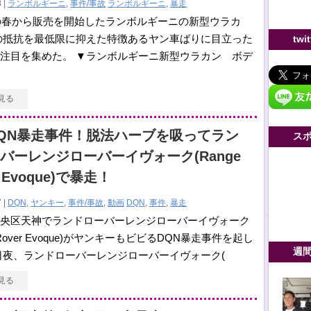
 |
ランボルギーニ
,
事件/事故
ランボルギーニ
,
暴走
年の春から販売を開始したランボルギーニの新型ウラカ
の抵抗を最低限に抑えた特徴あるヤン車ばりに目立った
twi
注目を集めた。 ▼ランボルギーニ新型ウラカン ボデ
見る
QN暴走事件！脱法ハーブを吸ってラン
ス
バーレンジローバーイヴォーク(Range
r Evoque)で暴走！
 |
DQN
,
ヤンキー
,
事件/事故
,
動画
DQN
,
事件
,
暴走
央区天神でランドローバーレンジローバーイヴォーク
e Rover Evoque)がヤンキーもビビるDQN暴走事件を起し
週
日夜、ランドローバーレンジローバーイヴォーク(
見る