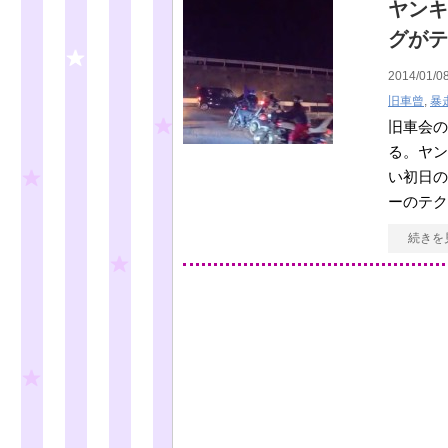
ヤンキ
グがテ
2014/01/08
旧車曾
,
暴
旧車会の
る。ヤン
い初日の
ーのテク
続きを