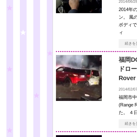
2014/06/28
2014
ン。 風
ボディで
ィ
続きを
福岡D
ドロー
Rove
2014/02/07
福岡市中
(Rang
た。 ４
続きを