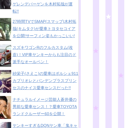
ゲレンデバーゲンを木村拓哉が運
転!!
27時間TVでSMAP(スマップ)木村拓
哉(キムタク)が愛車トヨタセコイア
を公開!サーフィン姿もかっこいい!
スズキワゴンRのフルカスタム(改
造)！VIP車ヤンキーからも注目のド
派手なオールペン！
紗栄子(さえこ)の愛車はポルシェ911
カブリオレとバンデンプラスプリン
セスのナイス愛車センスだった!!
ナチュラルイメージ芸能人蒼井優の
男前な愛車センス！？愛車TOYOTA
ランドクルーザー60を公開！
ヤンキーすぎるDQNヤン車「鬼キャ