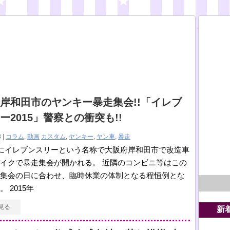
岸和田市のヤンキー暴走集会!!「イレブ
ー2015」警察との衝突も!!
 |
コラム
,
動画
カスタム
,
ヤンキー
,
ヤン車
,
暴走
日にイレブンスリーという名称で大阪府岸和田市で改造車
イクで暴走集会が開かれる。 近隣のコンビニ等はこの
集会の日に合わせ、臨時休業の体制となる程恒例とな
 2015年
見る
新