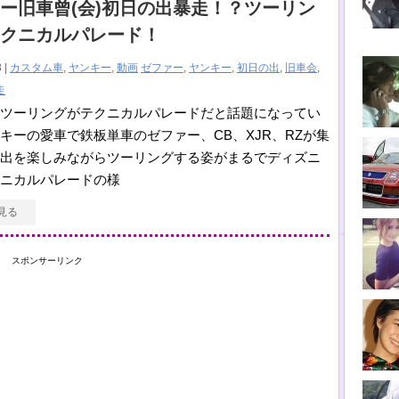
ー旧車曾(会)初日の出暴走！？ツーリン
クニカルパレード！
 |
カスタム車
,
ヤンキー
,
動画
ゼファー
,
ヤンキー
,
初日の出
,
旧車会
,
走
ツーリングがテクニカルパレードだと話題になってい
キーの愛車で鉄板単車のゼファー、CB、XJR、RZが集
出を楽しみながらツーリングする姿がまるでディズニ
ニカルパレードの様
見る
スポンサーリンク