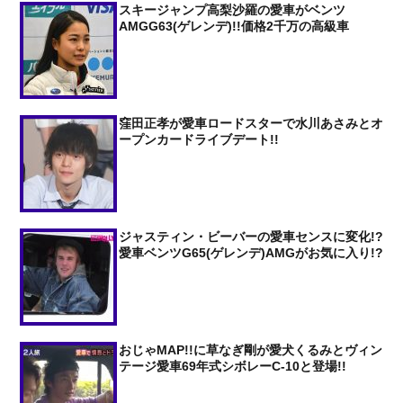
スキージャンプ高梨沙羅の愛車がベンツ
AMGG63(ゲレンデ)!!価格2千万の高級車
窪田正孝が愛車ロードスターで水川あさみとオ
ープンカードライブデート!!
ジャスティン・ビーバーの愛車センスに変化!?
愛車ベンツG65(ゲレンデ)AMGがお気に入り!?
おじゃMAP!!に草なぎ剛が愛犬くるみとヴィン
テージ愛車69年式シボレーC-10と登場!!