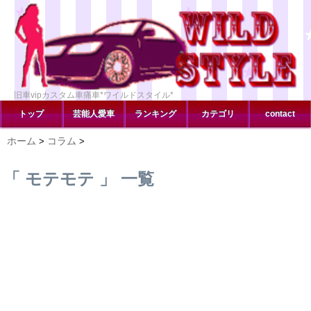
旧車vipカスタム車痛車*ワイルドスタイル*
トップ
芸能人愛車
ランキング
カテゴリ
contact
ホーム
コラム
>
>
「 モテモテ 」 一覧