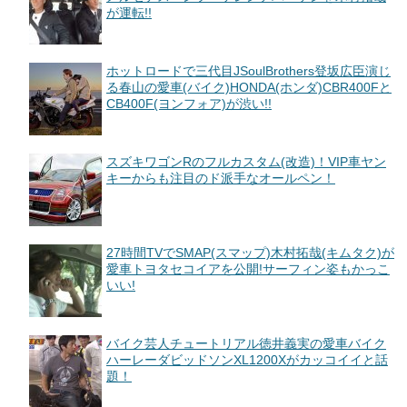
が運転!!
ホットロードで三代目JSoulBrothers登坂広臣演じ
る春山の愛車(バイク)HONDA(ホンダ)CBR400Fと
CB400F(ヨンフォア)が渋い!!
スズキワゴンRのフルカスタム(改造)！VIP車ヤン
キーからも注目のド派手なオールペン！
27時間TVでSMAP(スマップ)木村拓哉(キムタク)が
愛車トヨタセコイアを公開!サーフィン姿もかっこ
いい!
バイク芸人チュートリアル徳井義実の愛車バイク
ハーレーダビッドソンXL1200Xがカッコイイと話
題！