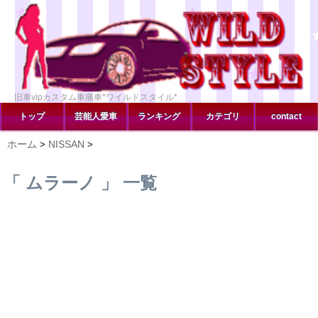
旧車vipカスタム車痛車*ワイルドスタイル*
トップ
芸能人愛車
ランキング
カテゴリ
contact
ホーム
NISSAN
>
>
「 ムラーノ 」 一覧