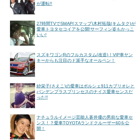
が運転!!
27時間TVでSMAP(スマップ)木村拓哉(キムタク)が
愛車トヨタセコイアを公開!サーフィン姿もかっこ
いい!
スズキワゴンRのフルカスタム(改造)！VIP車ヤン
キーからも注目のド派手なオールペン！
紗栄子(さえこ)の愛車はポルシェ911カブリオレと
バンデンプラスプリンセスのナイス愛車センスだ
った!!
ナチュラルイメージ芸能人蒼井優の男前な愛車セ
ンス！？愛車TOYOTAランドクルーザー60を公
開！