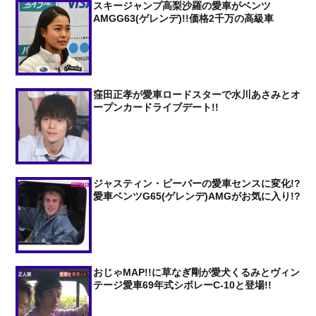
スキージャンプ高梨沙羅の愛車がベンツ
AMGG63(ゲレンデ)!!価格2千万の高級車
窪田正孝が愛車ロードスターで水川あさみとオ
ープンカードライブデート!!
ジャスティン・ビーバーの愛車センスに変化!?
愛車ベンツG65(ゲレンデ)AMGがお気に入り!?
おじゃMAP!!に草なぎ剛が愛犬くるみとヴィン
テージ愛車69年式シボレーC-10と登場!!