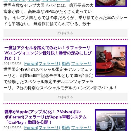
世界有数なセレブ大国ドバイには、億万長者の大
富豪が多く、高級車なVIP車がたくさん走ってい
る。 セレブ大国ならではの事だろうが、乗り捨てられた車のグレー
ドも半端ない。 無造作に捨てられている、数千
続きを見る
一度はアクセルを踏んでみたい！ラフェラーリ
VSエンツォエンジン音対決！爆音の深みにしび
れた！！
Ferrari(フェラーリ)
動画
フェラーリ
2014/03/08 |
,
世界限定499台のスペシャル限定モデルラフェラ
ーリと、創業55周年記念モデルとして399台限定
で登場したスペシャル限定モデルエンツォフェラ
ーリ。 2台の特別なスペシャルモデルのエンジン音でバトル！
続きを見る
愛車がApple(アップル)化！？Volvo(ボル
ボ)Ferrari(フェラーリ)がApple車載システム
「CarPlay」動画を公開！
Ferrari(フェラーリ)
動画
フェラーリ
2014/03/05 |
,
,