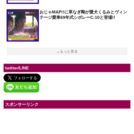
おじゃMAP!!に草なぎ剛が愛犬くるみとヴィン
テージ愛車69年式シボレーC-10と登場!!
→もっと見る
twitter/LINE
スポンサーリンク