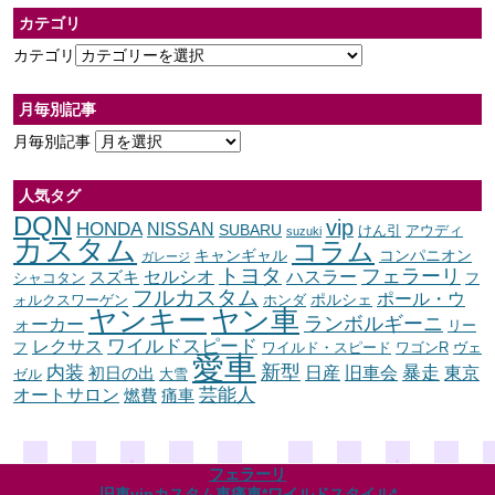
カテゴリ
カテゴリ
月毎別記事
月毎別記事
人気タグ
DQN
vip
HONDA
NISSAN
SUBARU
けん引
アウディ
suzuki
カスタム
コラム
キャンギャル
コンパニオン
ガレージ
トヨタ
フェラーリ
セルシオ
ハスラー
スズキ
シャコタン
フ
フルカスタム
ポール・ウ
ポルシェ
ォルクスワーゲン
ホンダ
ヤンキー
ヤン車
ランボルギーニ
ォーカー
リー
ワイルドスピード
レクサス
フ
ワイルド・スピード
ワゴンR
ヴェ
愛車
内装
新型
暴走
日産
東京
旧車会
初日の出
ゼル
大雪
オートサロン
芸能人
燃費
痛車
フェラーリ
旧車vipカスタム車痛車*ワイルドスタイル*