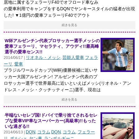
居地に属するフェラーリF40でオフロード車なみ
の愛車利用でキャンプをするDQNでヤンキースタイルの猛者が出現
した! ▼1億円の愛車フェラーリF40でアウト
続きを見る
W杯アルゼンチン代表プロサッカー選手メッシの
愛車フェラーリ、マセラティ、アウディ!!最高峰
選手の愛車センス!!
リオネル・メッシ
芸能人愛車
フェラ
2014/06/17 |
,
ーリ
愛車
,
ブラジルワールドカップ(W杯)優勝候補に近いサ
ッカー大国アルゼンチン! アルゼンチン代表のプ
ロサッカー選手で世界最高に近いといえばメッシ(リオネル・アン
ドレス・メッシ・クッチッティーニ)選手、現在は
続きを見る
半端ないセレブ国!ドバイで乗り捨てされるセレ
ブな愛車VIP車なスーパーカー(高級車)!!もった
いな過ぎる!!
DQN
コラム
DQN
コラム
フェラー
2014/06/13 |
,
,
,
リ
ポルシェ
ヤン車
ランボルギーニ
,
,
,