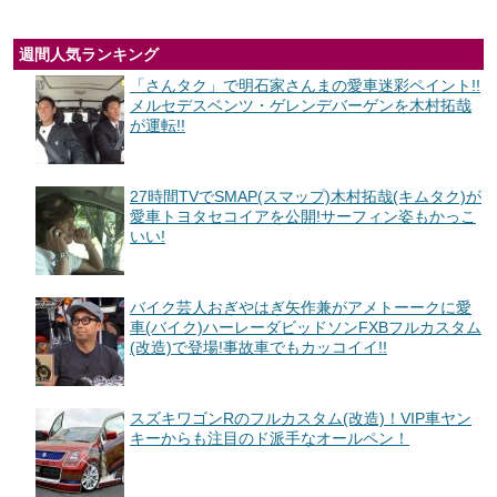
週間人気ランキング
「さんタク」で明石家さんまの愛車迷彩ペイント!!
メルセデスベンツ・ゲレンデバーゲンを木村拓哉
が運転!!
27時間TVでSMAP(スマップ)木村拓哉(キムタク)が
愛車トヨタセコイアを公開!サーフィン姿もかっこ
いい!
バイク芸人おぎやはぎ矢作兼がアメトーークに愛
車(バイク)ハーレーダビッドソンFXBフルカスタム
(改造)で登場!事故車でもカッコイイ!!
スズキワゴンRのフルカスタム(改造)！VIP車ヤン
キーからも注目のド派手なオールペン！