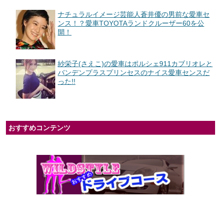
ナチュラルイメージ芸能人蒼井優の男前な愛車セ
ンス！？愛車TOYOTAランドクルーザー60を公
開！
紗栄子(さえこ)の愛車はポルシェ911カブリオレと
バンデンプラスプリンセスのナイス愛車センスだ
った!!
おすすめコンテンツ