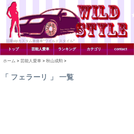
旧車vipカスタム車痛車*ワイルドスタイル*
トップ
芸能人愛車
ランキング
カテゴリ
contact
ホーム
芸能人愛車
秋山成勲
>
>
>
「 フェラーリ 」 一覧