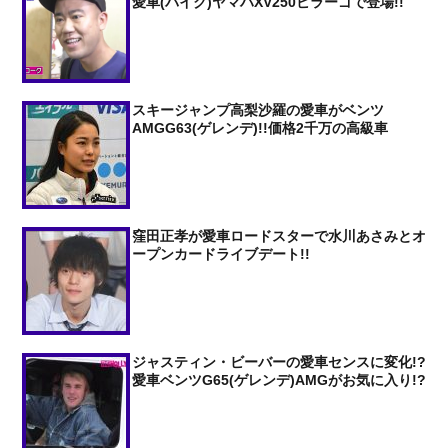
愛車(バイク)ヤマハXV250ビラーゴで登場!!
スキージャンプ高梨沙羅の愛車がベンツ
AMGG63(ゲレンデ)!!価格2千万の高級車
窪田正孝が愛車ロードスターで水川あさみとオ
ープンカードライブデート!!
ジャスティン・ビーバーの愛車センスに変化!?
愛車ベンツG65(ゲレンデ)AMGがお気に入り!?