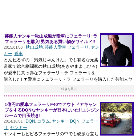
芸能人ヤンキー秋山成勲が愛車にフェラーリ･ラ
フェラーリを購入!男気ある買い物がワイルド!!
秋山成勲
芸能人愛車
フェラーリ
ヤン
2015/01/06 |
,
,
キー
愛車
,
とんねるずの「男気じゃんけん」でも有名な元柔
道家で総合格闘家の秋山成勲(あきやまよしひろ)
が愛車に真っ赤なフェラーリ・ラ フェラーリを
購入した! ▼愛車にフェラーリ・ラ フェラーリを購入した芸能人ヤ
続きを見る
1億円の愛車フェラーリF40でアウトドアキャン
プをするDQNなヤンキーが日本にいた!!エンジン
ルームで目玉焼き!
DQN
コラム
ヤンキー
DQN
フェラー
2014/10/01 |
,
,
,
リ
ヤンキー
,
ヤンキーもビビるフェラーリの中でも硬派な立ち