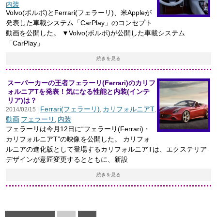
内装
Volvo(ボルボ)とFerrari(フェラーリ)、米Appleが
発表した車載システム「CarPlay」のコンセプト
動画を公開した。 ▼Volvo(ボルボ)が公開した車載システム
「CarPlay」
続きを見る
スーパーカーの王者フェラーリ(Ferrari)のカリフ
ォルニアTを発表！気になる性能と内装(インテ
リア)は？
Ferrari(フェラーリ)
カリフォルニアT
2014/02/15 |
,
,
動画
フェラーリ
内装
,
フェラーリは今月12日に“フェラーリ(Ferrari)・
カリフォルニアT”の映像を公開した。 カリフォ
ルニアの進化版として登場するカリフォルニアTは、エクステリア
デザインが意匠変更するとともに、新設
続きを見る