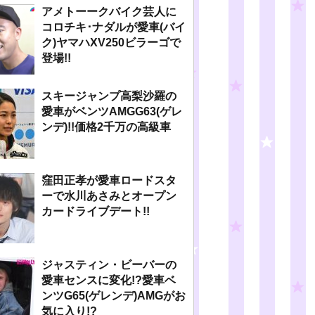
アメトーークバイク芸人に
コロチキ･ナダルが愛車(バイ
ク)ヤマハXV250ビラーゴで
登場!!
スキージャンプ高梨沙羅の
愛車がベンツAMGG63(ゲレ
ンデ)!!価格2千万の高級車
窪田正孝が愛車ロードスタ
ーで水川あさみとオープン
カードライブデート!!
ジャスティン・ビーバーの
愛車センスに変化!?愛車ベ
ンツG65(ゲレンデ)AMGがお
気に入り!?