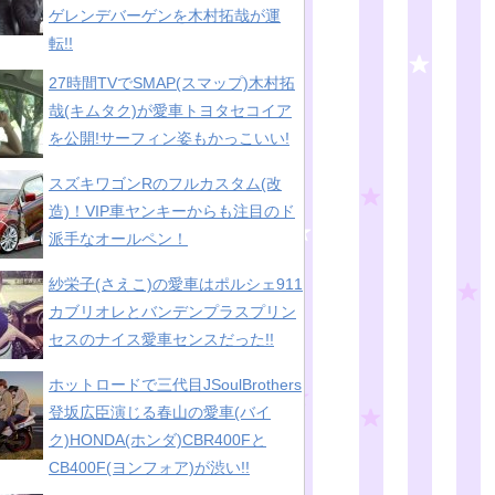
ゲレンデバーゲンを木村拓哉が運
転!!
27時間TVでSMAP(スマップ)木村拓
哉(キムタク)が愛車トヨタセコイア
を公開!サーフィン姿もかっこいい!
スズキワゴンRのフルカスタム(改
造)！VIP車ヤンキーからも注目のド
派手なオールペン！
紗栄子(さえこ)の愛車はポルシェ911
カブリオレとバンデンプラスプリン
セスのナイス愛車センスだった!!
ホットロードで三代目JSoulBrothers
登坂広臣演じる春山の愛車(バイ
ク)HONDA(ホンダ)CBR400Fと
CB400F(ヨンフォア)が渋い!!