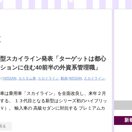
覧
型スカイライン発表「ターゲットは都心
ションに住む40前半の外資系管理職」
 |
NISSAN
,
カスタム車
,
スカイライン
,
動画
NISSAN
,
スカイライン
,
車は乗用車「スカイライン」を全面改良し、来年２月
する。 １３代目となる新型はシリーズ初のハイブリッ
Ｖ）。 輸入車の 高級セダンに対抗する プレミアムカ
新
見る