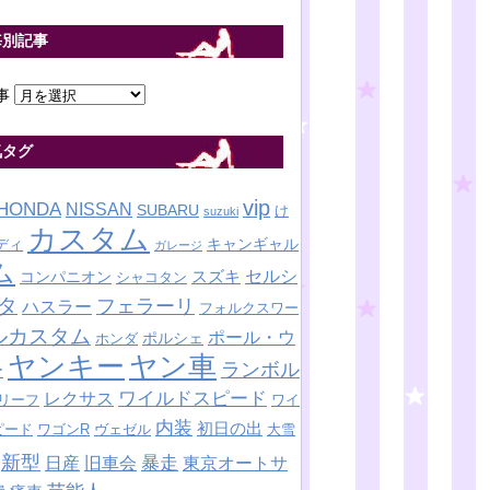
毎別記事
事
気タグ
vip
HONDA
NISSAN
SUBARU
け
suzuki
カスタム
キャンギャル
ディ
ガレージ
ム
セルシ
スズキ
コンパニオン
シャコタン
タ
フェラーリ
ハスラー
フォルクスワー
ルカスタム
ポール・ウ
ポルシェ
ホンダ
ヤンキー
ヤン車
ランボル
ー
ワイルドスピード
レクサス
リーフ
ワイ
内装
初日の出
ピード
ワゴンR
ヴェゼル
大雪
新型
暴走
日産
東京オートサ
旧車会