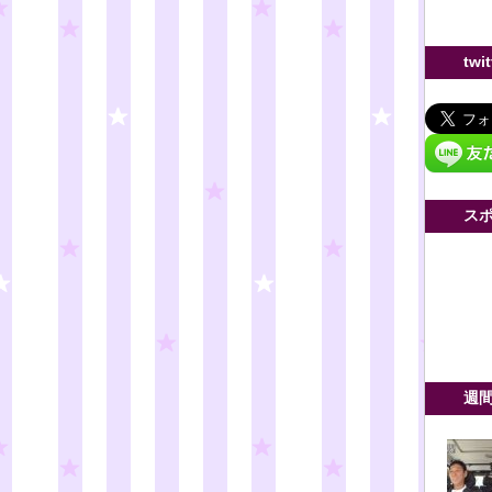
twi
ス
週