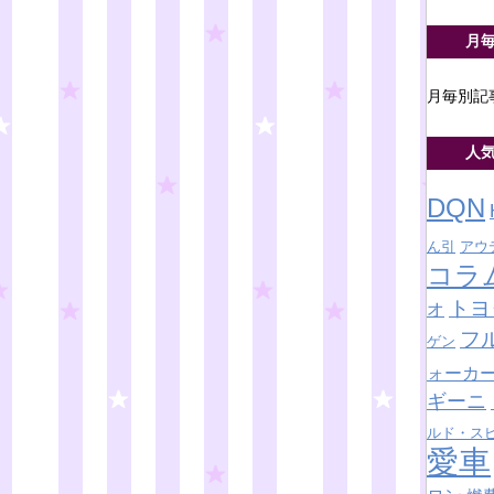
月
月毎別記
人
DQN
ん引
アウ
コラ
トヨ
オ
フ
ゲン
ォーカ
ギーニ
ルド・ス
愛車