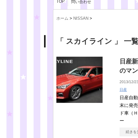
TOP
問い合わせ
ホーム
>
NISSAN
>
「 スカイライン 」 一
日産新
のマン
2013/12/23
日産
日産自動
末に発売
ド車（Ｈ
ー
続きを