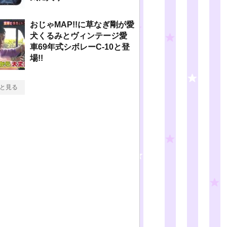
おじゃMAP!!に草なぎ剛が愛
犬くるみとヴィンテージ愛
車69年式シボレーC-10と登
場!!
と見る