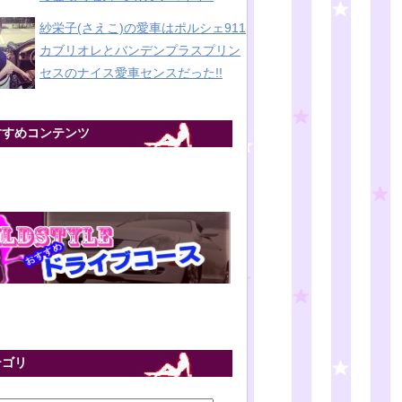
紗栄子(さえこ)の愛車はポルシェ911
カブリオレとバンデンプラスプリン
セスのナイス愛車センスだった!!
すすめコンテンツ
テゴリ