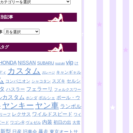
毎別記事
事
気タグ
vip
HONDA
NISSAN
SUBARU
け
suzuki
カスタム
キャンギャル
ディ
ガレージ
ム
セルシ
スズキ
コンパニオン
シャコタン
タ
フェラーリ
ハスラー
フォルクスワー
ルカスタム
ポール・ウ
ポルシェ
ホンダ
ヤンキー
ヤン車
ランボル
ー
ワイルドスピード
レクサス
リーフ
ワイ
内装
初日の出
ピード
ワゴンR
ヴェゼル
大雪
新型
暴走
日産
東京オートサ
旧車会