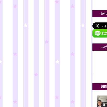
twi
ス
週