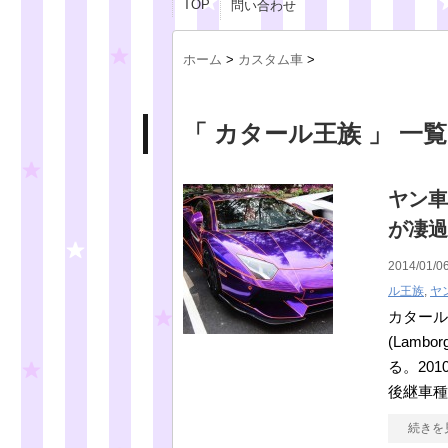
TOP
問い合わせ
ホーム
>
カスタム車
>
「 カタール王族 」 一覧
ヤン車
が凄過
2014/01/06
ル王族
,
ヤ
カタール
(Lamb
る。20
後継車種
続きを