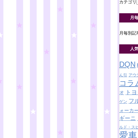
カテゴリ
月
月毎別記
人
DQN
ん引
アウ
コラ
トヨ
オ
フ
ゲン
ォーカ
ギーニ
ルド・ス
愛車