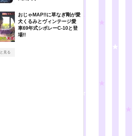
おじゃMAP!!に草なぎ剛が愛
犬くるみとヴィンテージ愛
車69年式シボレーC-10と登
場!!
と見る