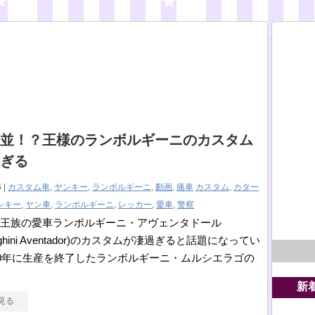
並！？王様のランボルギーニのカスタム
ぎる
 |
カスタム車
,
ヤンキー
,
ランボルギーニ
,
動画
,
痛車
カスタム
,
カター
ンキー
,
ヤン車
,
ランボルギーニ
,
レッカー
,
愛車
,
警察
王族の愛車ランボルギーニ・アヴェンタドール
orghini Aventador)のカスタムが凄過ぎると話題になってい
10年に生産を終了したランボルギーニ・ムルシエラゴの
新
見る