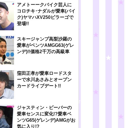
アメトーークバイク芸人に
コロチキ･ナダルが愛車(バイ
ク)ヤマハXV250ビラーゴで
登場!!
スキージャンプ高梨沙羅の
愛車がベンツAMGG63(ゲレ
ンデ)!!価格2千万の高級車
窪田正孝が愛車ロードスタ
ーで水川あさみとオープン
カードライブデート!!
ジャスティン・ビーバーの
愛車センスに変化!?愛車ベ
ンツG65(ゲレンデ)AMGがお
気に入り!?