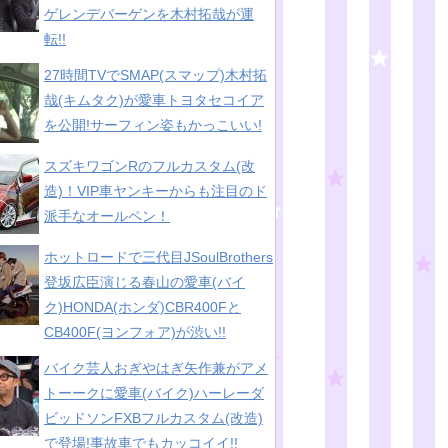
ゲレンデバーゲンを木村拓哉が運
転!!
27時間TVでSMAP(スマップ)木村拓
哉(キムタク)が愛車トヨタセコイア
を公開!サーフィン姿もかっこいい!
スズキワゴンRのフルカスタム(改
造)！VIP車ヤンキーからも注目のド
派手なオールペン！
ホットロードで三代目JSoulBrothers
登坂広臣演じる春山の愛車(バイ
ク)HONDA(ホンダ)CBR400Fと
CB400F(ヨンフォア)が渋い!!
バイク芸人おぎやはぎ矢作兼がアメ
トーークに愛車(バイク)ハーレーダ
ビッドソンFXBフルカスタム(改造)
で登場!事故車でもカッコイイ!!