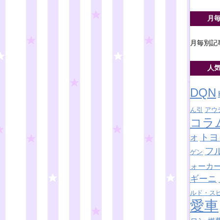
月
月毎別記
人
DQN
ん引
アウ
コラ
トヨ
オ
フ
ゲン
ォーカ
ギーニ
ルド・ス
愛車