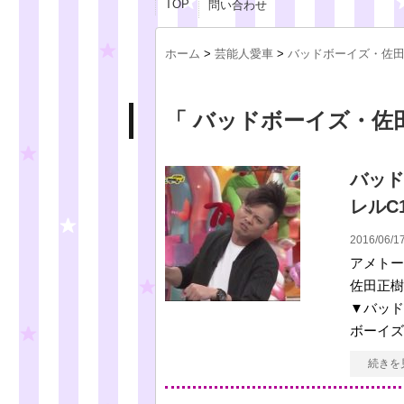
TOP
問い合わせ
ホーム
>
芸能人愛車
>
バッドボーイズ・佐
「 バッドボーイズ・佐田
バッド
レルC
2016/06/17
アメトー
佐田正樹
▼バッド
ボーイズ
続きを