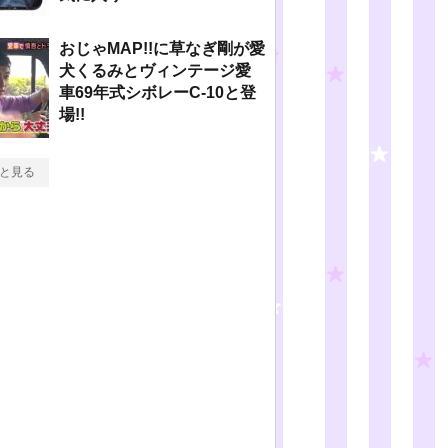
おじゃMAP!!に草なぎ剛が愛
犬くるみとヴィンテージ愛
車69年式シボレーC-10と登
場!!
と見る