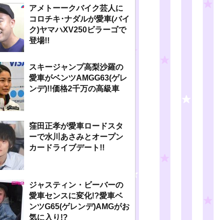
アメトーークバイク芸人に
コロチキ･ナダルが愛車(バイ
ク)ヤマハXV250ビラーゴで
登場!!
スキージャンプ高梨沙羅の
愛車がベンツAMGG63(ゲレ
ンデ)!!価格2千万の高級車
窪田正孝が愛車ロードスタ
ーで水川あさみとオープン
カードライブデート!!
ジャスティン・ビーバーの
愛車センスに変化!?愛車ベ
ンツG65(ゲレンデ)AMGがお
気に入り!?