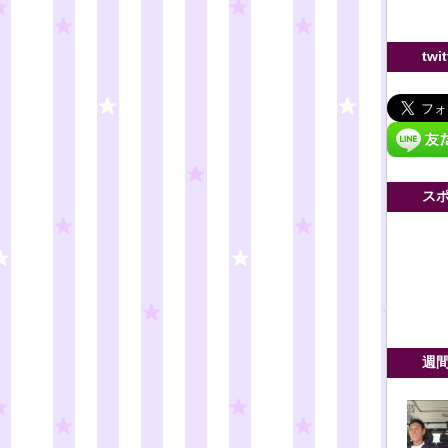
twi
ス
週