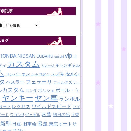
毎別記事
事
気タグ
vip
HONDA
NISSAN
SUBARU
け
suzuki
カスタム
キャンギャル
ディ
ガレージ
ム
セルシ
スズキ
コンパニオン
シャコタン
タ
フェラーリ
ハスラー
フォルクスワー
ルカスタム
ポール・ウ
ポルシェ
ホンダ
ヤンキー
ヤン車
ランボル
ー
ワイルドスピード
レクサス
リーフ
ワイ
内装
初日の出
ピード
ワゴンR
ヴェゼル
大雪
新型
暴走
日産
東京オートサ
旧車会