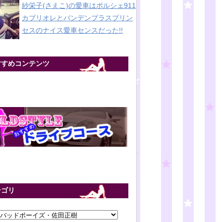
紗栄子(さえこ)の愛車はポルシェ911
カブリオレとバンデンプラスプリン
セスのナイス愛車センスだった!!
すすめコンテンツ
テゴリ