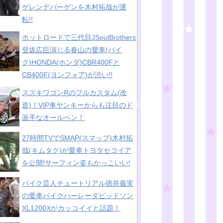
ゲレンデバーゲンを木村拓哉が運
転!!
ホットロードで三代目JSoulBrothers
登坂広臣演じる春山の愛車(バイ
ク)HONDA(ホンダ)CBR400Fと
CB400F(ヨンフォア)が渋い!!
スズキワゴンRのフルカスタム(改
造)！VIP車ヤンキーからも注目のド
派手なオールペン！
27時間TVでSMAP(スマップ)木村拓
哉(キムタク)が愛車トヨタセコイア
を公開!サーフィン姿もかっこいい!
バイク芸人チュートリアル徳井義実
の愛車バイクハーレーダビッドソン
XL1200Xがカッコイイと話題！