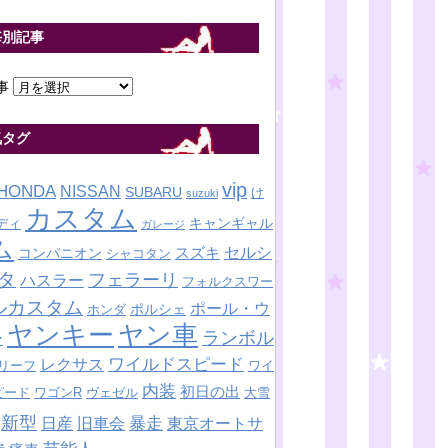
毎別記事
事
気タグ
vip
HONDA
NISSAN
SUBARU
け
suzuki
カスタム
キャンギャル
ディ
ガレージ
ム
セルシ
スズキ
コンパニオン
シャコタン
タ
フェラーリ
ハスラー
フォルクスワー
ルカスタム
ポール・ウ
ポルシェ
ホンダ
ヤンキー
ヤン車
ランボル
ー
ワイルドスピード
レクサス
リーフ
ワイ
内装
初日の出
ピード
ワゴンR
ヴェゼル
大雪
新型
暴走
日産
東京オートサ
旧車会