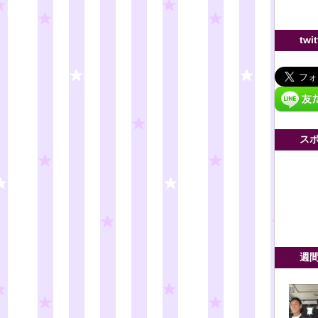
twi
ス
週