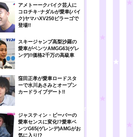
アメトーークバイク芸人に
コロチキ･ナダルが愛車(バイ
ク)ヤマハXV250ビラーゴで
登場!!
スキージャンプ高梨沙羅の
愛車がベンツAMGG63(ゲレ
ンデ)!!価格2千万の高級車
窪田正孝が愛車ロードスタ
ーで水川あさみとオープン
カードライブデート!!
ジャスティン・ビーバーの
愛車センスに変化!?愛車ベ
ンツG65(ゲレンデ)AMGがお
気に入り!?