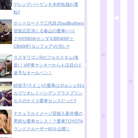
ゲレンデバーゲンを木村拓哉が運
転!!
ホットロードで三代目JSoulBrothers
登坂広臣演じる春山の愛車(バイ
ク)HONDA(ホンダ)CBR400Fと
CB400F(ヨンフォア)が渋い!!
スズキワゴンRのフルカスタム(改
造)！VIP車ヤンキーからも注目のド
派手なオールペン！
紗栄子(さえこ)の愛車はポルシェ911
カブリオレとバンデンプラスプリン
セスのナイス愛車センスだった!!
ナチュラルイメージ芸能人蒼井優の
男前な愛車センス！？愛車TOYOTA
ランドクルーザー60を公開！