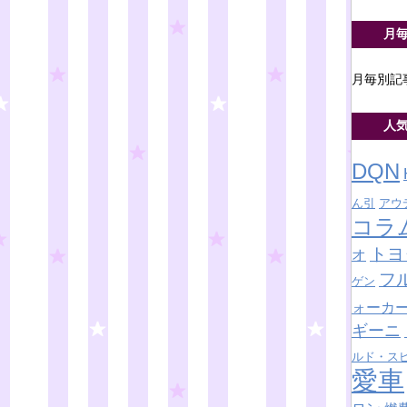
月
月毎別記
人
DQN
ん引
アウ
コラ
トヨ
オ
フ
ゲン
ォーカ
ギーニ
ルド・ス
愛車