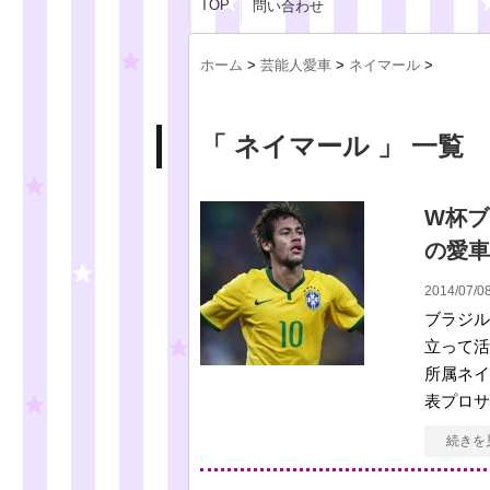
TOP
問い合わせ
ホーム
>
芸能人愛車
>
ネイマール
>
「 ネイマール 」 一覧
W杯ブ
の愛車
2014/07/08
ブラジル
立って活
所属ネイ
表プロサ
続きを