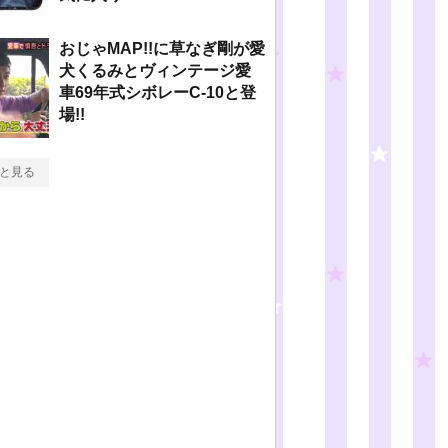
おじゃMAP!!に草なぎ剛が愛
犬くるみとヴィンテージ愛
車69年式シボレーC-10と登
場!!
と見る