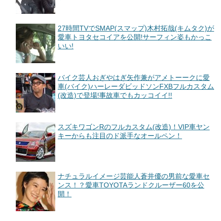
27時間TVでSMAP(スマップ)木村拓哉(キムタク)が
愛車トヨタセコイアを公開!サーフィン姿もかっこ
いい!
バイク芸人おぎやはぎ矢作兼がアメトーークに愛
車(バイク)ハーレーダビッドソンFXBフルカスタム
(改造)で登場!事故車でもカッコイイ!!
スズキワゴンRのフルカスタム(改造)！VIP車ヤン
キーからも注目のド派手なオールペン！
ナチュラルイメージ芸能人蒼井優の男前な愛車セ
ンス！？愛車TOYOTAランドクルーザー60を公
開！