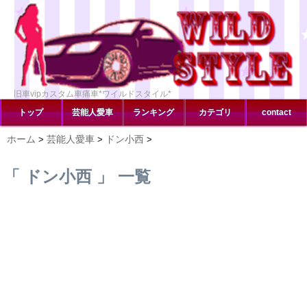
旧車vipカスタム車痛車*ワイルドスタイル*
トップ
芸能人愛車
ランキング
カテゴリ
contact
ホーム
芸能人愛車
ドン小西
>
>
>
「 ドン小西 」 一覧