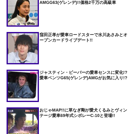
AMGG63(ゲレンデ)!!価格2千万の高級車
窪田正孝が愛車ロードスターで水川あさみとオ
ープンカードライブデート!!
ジャスティン・ビーバーの愛車センスに変化!?
愛車ベンツG65(ゲレンデ)AMGがお気に入り!?
おじゃMAP!!に草なぎ剛が愛犬くるみとヴィン
テージ愛車69年式シボレーC-10と登場!!