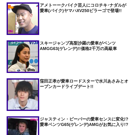
アメトーークバイク芸人にコロチキ･ナダルが
愛車(バイク)ヤマハXV250ビラーゴで登場!!
スキージャンプ高梨沙羅の愛車がベンツ
AMGG63(ゲレンデ)!!価格2千万の高級車
窪田正孝が愛車ロードスターで水川あさみとオ
ープンカードライブデート!!
ジャスティン・ビーバーの愛車センスに変化!?
愛車ベンツG65(ゲレンデ)AMGがお気に入り!?