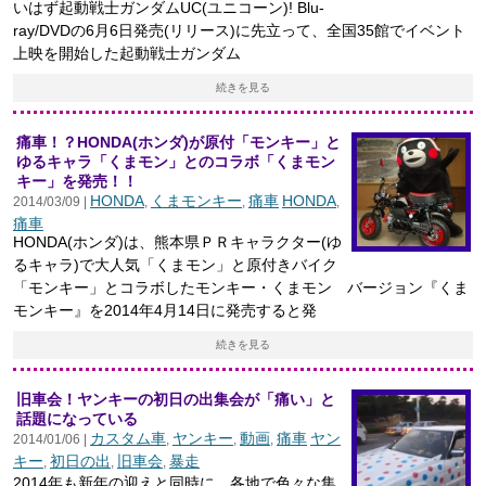
いはず起動戦士ガンダムUC(ユニコーン)! Blu-
ray/DVDの6月6日発売(リリース)に先立って、全国35館でイベント
上映を開始した起動戦士ガンダム
続きを見る
痛車！？HONDA(ホンダ)が原付「モンキー」と
ゆるキャラ「くまモン」とのコラボ「くまモン
キー」を発売！！
HONDA
くまモンキー
痛車
HONDA
2014/03/09 |
,
,
,
痛車
HONDA(ホンダ)は、熊本県ＰＲキャラクター(ゆ
るキャラ)で大人気「くまモン」と原付きバイク
「モンキー」とコラボしたモンキー・くまモン バージョン『くま
モンキー』を2014年4月14日に発売すると発
続きを見る
旧車会！ヤンキーの初日の出集会が「痛い」と
話題になっている
カスタム車
ヤンキー
動画
痛車
ヤン
2014/01/06 |
,
,
,
キー
初日の出
旧車会
暴走
,
,
,
2014年も新年の迎えと同時に、各地で色々な集