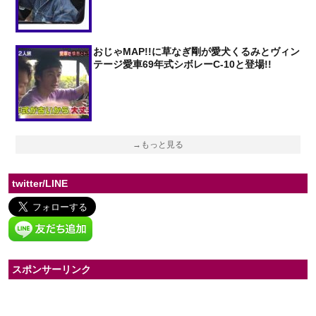
おじゃMAP!!に草なぎ剛が愛犬くるみとヴィン
テージ愛車69年式シボレーC-10と登場!!
→もっと見る
twitter/LINE
スポンサーリンク