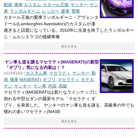
動画
痛車
カスタム
カタール王族
ヤンキー
ヤン
,
,
,
,
車
ランボルギーニ
レッカー
愛車
警察
,
,
,
,
カタール王族の愛車ランボルギーニ・アヴェンタ
ドール(Lamborghini Aventador)のカスタムが凄
過ぎると話題になっている。2010年に生産を終了したランボルギー
ニ・ムルシエラゴの後継車種
続きを見る
ヤン車も道を譲るマセラティ(MASERATI)の新型
「ギブリ」気になる内装は！？
カスタム車
マセラティ
ヤンキー
動
2014/01/02 |
,
,
,
画
痛車
MASERATI
ギブリ
マセラティ
モテる
,
,
,
,
,
ヤン
ヤンキー
ヤン車
内装
高級
,
,
,
,
マセラティ(MASERATI)は新たなラインナップに
加わる中型セダンの最新モデル「マセラティ ギ
ブリ」を発表した。 ヤンキーのヤン車も道を譲る、高級車の中でも
憧れの多いマセラティ(MASE
続きを見る