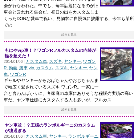
会が行なわれた。中でも、毎年話題になるのが旧
車会と云われる集会だ。初日の出をカスタムしま
くったDONな愛車で祝い、見物客に自慢気に披露する。今年も某所
での
続きを見る
もはやvip車！？ワゴンRフルカスタムの内装が
軽を超えた！
カスタム車
スズキ
ヤンキー
ワゴン
2014/01/06 |
,
,
,
R
動画
痛車
vip
カスタム
スズキ
ヤンキー
ヤン
,
,
,
,
,
,
車
ワゴンR
,
ギャルやヤンキーからおばちゃんやおじちゃんま
で幅広く愛されているスズキ ワゴンR。一家に一
台と言わんばかりに、各家庭の車庫にありそうな程販売実績の高い
車だ。ヤン車仕様にカスタムする人も多いが、フルカス
続きを見る
ヤン車並！？王様のランボルギーニのカスタム
が凄過ぎる
カスタム車
ヤンキー
ランボルギーニ
2014/01/06 |
,
,
,