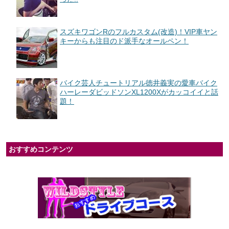
スズキワゴンRのフルカスタム(改造)！VIP車ヤン
キーからも注目のド派手なオールペン！
バイク芸人チュートリアル徳井義実の愛車バイク
ハーレーダビッドソンXL1200Xがカッコイイと話
題！
おすすめコンテンツ