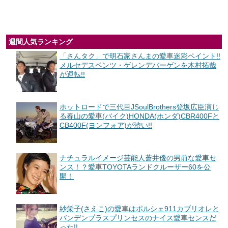
週間人気ランキング
「さんタク」で明石家さんまの愛車迷彩ペイント!!
メルセデスベンツ・ゲレンデバーゲンを木村拓哉
が運転!!
ホットロードで三代目JSoulBrothers登坂広臣演じ
る春山の愛車(バイク)HONDA(ホンダ)CBR400Fと
CB400F(ヨンフォア)が渋い!!
ナチュラルイメージ芸能人蒼井優の男前な愛車セ
ンス！？愛車TOYOTAランドクルーザー60を公
開！
紗栄子(さえこ)の愛車はポルシェ911カブリオレと
バンデンプラスプリンセスのナイス愛車センスだ
った!!