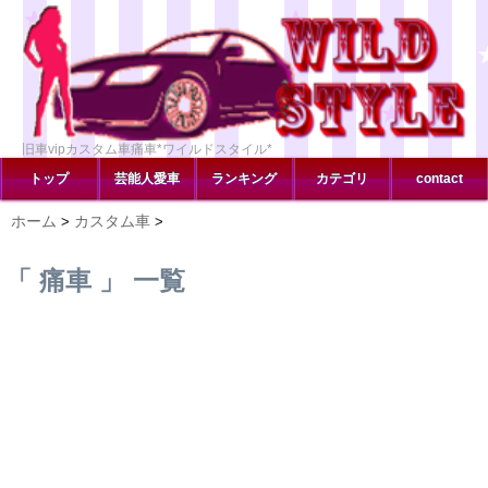
旧車vipカスタム車痛車*ワイルドスタイル*
トップ
芸能人愛車
ランキング
カテゴリ
contact
ホーム
カスタム車
>
>
「 痛車 」 一覧