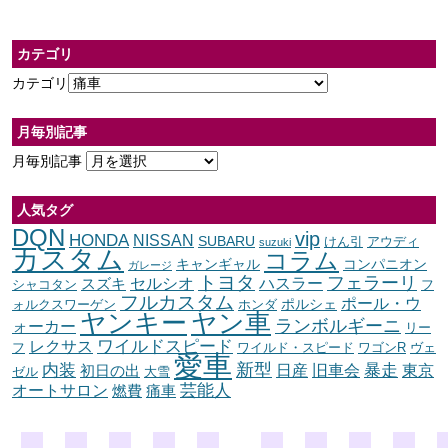
カテゴリ
カテゴリ
月毎別記事
月毎別記事
人気タグ
DQN
vip
HONDA
NISSAN
SUBARU
けん引
アウディ
suzuki
カスタム
コラム
キャンギャル
コンパニオン
ガレージ
トヨタ
フェラーリ
セルシオ
ハスラー
スズキ
シャコタン
フ
フルカスタム
ポール・ウ
ポルシェ
ォルクスワーゲン
ホンダ
ヤンキー
ヤン車
ランボルギーニ
ォーカー
リー
ワイルドスピード
レクサス
フ
ワイルド・スピード
ワゴンR
ヴェ
愛車
内装
新型
暴走
日産
東京
旧車会
初日の出
ゼル
大雪
オートサロン
芸能人
燃費
痛車