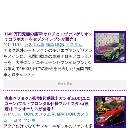
1600万円究極の痛車!オロチとエヴァンゲリオン
でコラボカーをセブンイレブンが販売!!
カスタム車
痛車
DQN
カスタム
2014/11/12 |
,
,
オタク以外からもファンの多いエヴァンゲリオン
をメインに、光岡自動車の車種オロチとコラボカ
ーを、大手コンビニチェーンセブンイレブンが1
台限定で1600万円での販売を発表した! 光岡自動
車オロチ×エヴァ
続きを見る
痛車!?ヲタクが殺到!起動戦士ガンダムUC(ユニ
コーン)フル・フロンタル仕様フルカスタム(改
造)トヨタオーリスが登場！
DQN
カスタム車
痛車
DQN
カスタ
2014/05/28 |
,
,
,
ム
トヨタ
ヤン車
,
,
ヲタクだけでなくヤンキーやギャルのファンも多