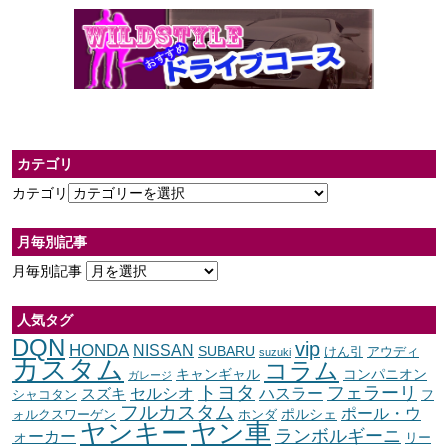
カテゴリ
カテゴリ
月毎別記事
月毎別記事
人気タグ
DQN
vip
HONDA
NISSAN
SUBARU
けん引
アウディ
suzuki
カスタム
コラム
キャンギャル
コンパニオン
ガレージ
トヨタ
フェラーリ
セルシオ
ハスラー
スズキ
シャコタン
フ
フルカスタム
ポール・ウ
ポルシェ
ォルクスワーゲン
ホンダ
ヤンキー
ヤン車
ランボルギーニ
ォーカー
リー