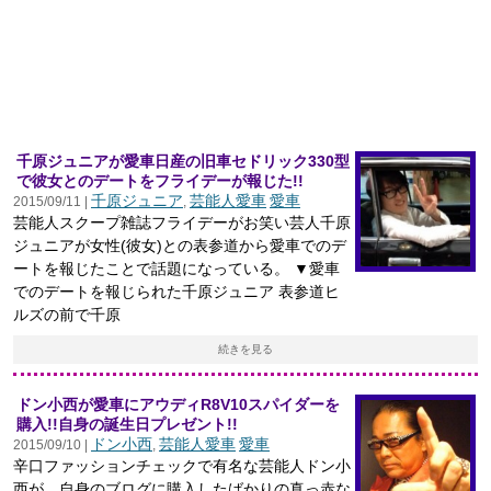
千原ジュニアが愛車日産の旧車セドリック330型
で彼女とのデートをフライデーが報じた!!
千原ジュニア
芸能人愛車
愛車
2015/09/11 |
,
芸能人スクープ雑誌フライデーがお笑い芸人千原
ジュニアが女性(彼女)との表参道から愛車でのデ
ートを報じたことで話題になっている。 ▼愛車
でのデートを報じられた千原ジュニア 表参道ヒ
ルズの前で千原
続きを見る
ドン小西が愛車にアウディR8V10スパイダーを
購入!!自身の誕生日プレゼント!!
ドン小西
芸能人愛車
愛車
2015/09/10 |
,
辛口ファッションチェックで有名な芸能人ドン小
西が、自身のブログに購入したばかりの真っ赤な