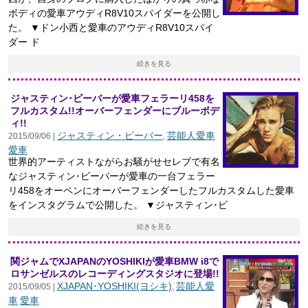
ボディの愛車アウディR8V10スパイダーを公開し
た。 ▼ドン小西と愛車のアウディR8V10スパイ
ダー ド
続きを見る
ジャスティン･ビーバーが愛車フェラーリ458を
フルカスタム!!オーバーフェンダーにブルーボデ
ィ!!
ジャスティン・ビーバー
芸能人愛車
2015/09/06 |
,
愛車
世界的アーティストながらお騒がせセレブで有名
なジャスティン･ビーバーが愛車の一台フェラー
リ458をオーペンにオーバーフェンダーしたフルカスタムした愛車
をインスタグラムで公開した。 ▼ジャスティン･ビ
続きを見る
関ジャムでXJAPANのYOSHIKIが愛車BMW i8で
ロサンゼルスのレコーディングスタジオに登場!!
XJAPAN･YOSHIKI(ヨシキ)
芸能人愛
2015/09/05 |
,
車
愛車