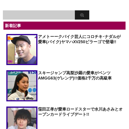
新着記事
アメトーークバイク芸人にコロチキ･ナダルが
愛車(バイク)ヤマハXV250ビラーゴで登場!!
スキージャンプ高梨沙羅の愛車がベンツ
AMGG63(ゲレンデ)!!価格2千万の高級車
窪田正孝が愛車ロードスターで水川あさみとオ
ープンカードライブデート!!