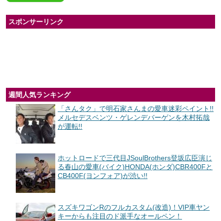
スポンサーリンク
週間人気ランキング
「さんタク」で明石家さんまの愛車迷彩ペイント!!
メルセデスベンツ・ゲレンデバーゲンを木村拓哉
が運転!!
ホットロードで三代目JSoulBrothers登坂広臣演じ
る春山の愛車(バイク)HONDA(ホンダ)CBR400Fと
CB400F(ヨンフォア)が渋い!!
スズキワゴンRのフルカスタム(改造)！VIP車ヤン
キーからも注目のド派手なオールペン！