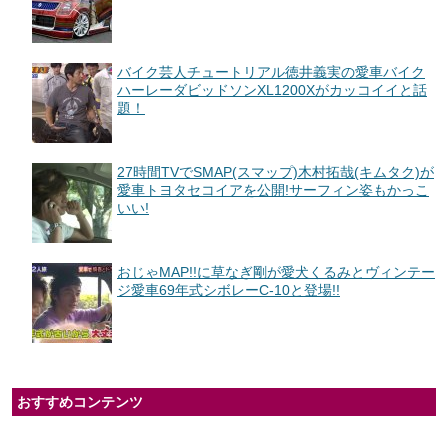
バイク芸人チュートリアル徳井義実の愛車バイク
ハーレーダビッドソンXL1200Xがカッコイイと話
題！
27時間TVでSMAP(スマップ)木村拓哉(キムタク)が
愛車トヨタセコイアを公開!サーフィン姿もかっこ
いい!
おじゃMAP!!に草なぎ剛が愛犬くるみとヴィンテー
ジ愛車69年式シボレーC-10と登場!!
おすすめコンテンツ