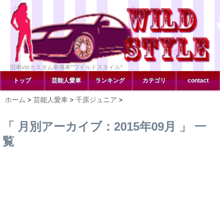
旧車vipカスタム車痛車*ワイルドスタイル*
トップ
芸能人愛車
ランキング
カテゴリ
contact
ホーム
芸能人愛車
千原ジュニア
>
>
>
「 月別アーカイブ：2015年09月 」 一
覧